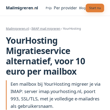
Mailmigreren
.
nl
Per provider
Start nu
Prijs
Blog
Mailmigreren.nl
›
IMAP mail migreren
› YourHosting
YourHosting
Migratieservice
alternatief, voor 10
euro per mailbox
Een mailbox bij YourHosting migreer je via
IMAP: server imap.yourhosting.nl, poort
993, SSL/TLS, met je volledige e-mailadres
als gebruikersnaam.