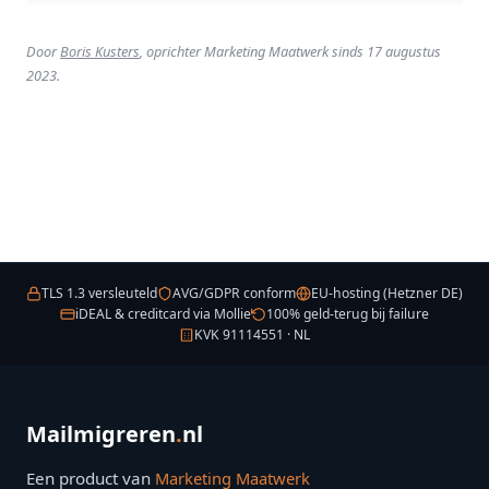
Door
Boris Kusters
, oprichter Marketing Maatwerk sinds 17 augustus
2023.
TLS 1.3 versleuteld
AVG/GDPR conform
EU-hosting (Hetzner DE)
iDEAL & creditcard via Mollie
100% geld-terug bij failure
KVK 91114551 · NL
Mailmigreren
.
nl
Een product van
Marketing Maatwerk