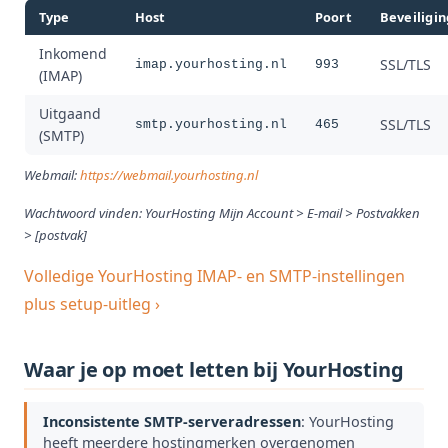
Type
Host
Poort
Beveiligin
Inkomend
SSL/TLS
imap.yourhosting.nl
993
(IMAP)
Uitgaand
SSL/TLS
smtp.yourhosting.nl
465
(SMTP)
Webmail:
https://webmail.yourhosting.nl
Wachtwoord vinden: YourHosting Mijn Account > E-mail > Postvakken
> [postvak]
Volledige YourHosting IMAP- en SMTP-instellingen
plus setup-uitleg ›
Waar je op moet letten bij YourHosting
Inconsistente SMTP-serveradressen
: YourHosting
heeft meerdere hostingmerken overgenomen