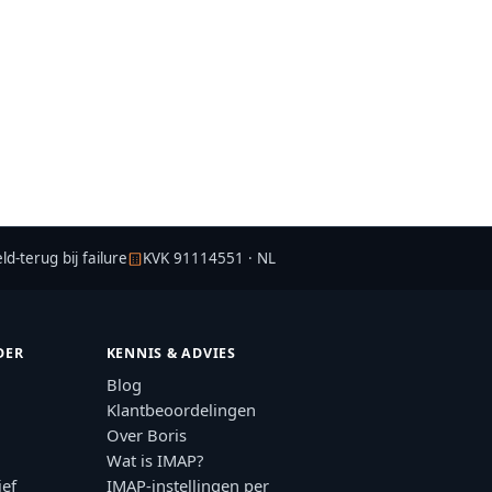
d-terug bij failure
KVK 91114551 · NL
DER
KENNIS & ADVIES
Blog
Klantbeoordelingen
Over Boris
Wat is IMAP?
ief
IMAP-instellingen per