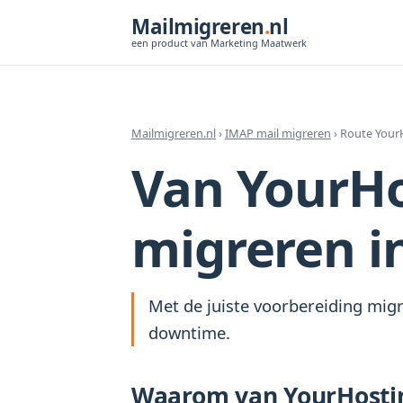
Mailmigreren
.
nl
een product van Marketing Maatwerk
Mailmigreren.nl
›
IMAP mail migreren
› Route Your
Van YourHo
migreren i
Met de juiste voorbereiding migr
downtime.
Waarom van YourHosti