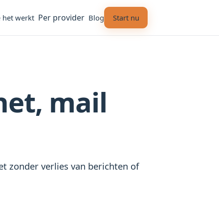
Per provider
 het werkt
Blog
Start nu
et, mail
t zonder verlies van berichten of