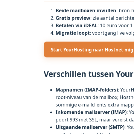
Beide mailboxen invullen
: bron-
Gratis preview
: zie aantal bericht
Betalen via iDEAL
: 10 euro voor 1
Migratie loopt
: voortgang live vol
Start YourHosting naar Hostnet mig
Verschillen tussen You
Mapnamen (IMAP-folders)
: Your
root-niveau van de mailbox; Host
sommige e-mailclients extra mappi
Inkomende mailserver (IMAP)
: Y
poort 993 met SSL, maar vereist d
Uitgaande mailserver (SMTP)
: Yo