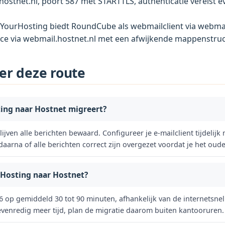
ostnet.nl, poort 587 met STARTTLS, authenticatie vereist e
 YourHosting biedt RoundCube als webmailclient via webmai
ce via webmail.hostnet.nl met een afwijkende mappenstruc
er deze route
sting naar Hostnet migreert?
blijven alle berichten bewaard. Configureer je e-mailclient tijdeli
aarna of alle berichten correct zijn overgezet voordat je het oude
rHosting naar Hostnet?
6 op gemiddeld 30 tot 90 minuten, afhankelijk van de internetsnel
venredig meer tijd, plan de migratie daarom buiten kantooruren.