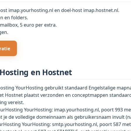
host imap.yourhosting.nl en doel-host imap.hostnet.nl.
en en folders.
 mailbox, 5 euro per extra.
gen.
ratie
rHosting en Hostnet
Hosting YourHosting gebruikt standaard Engelstalige mapna
net Hostnet plaatst verzonden en conceptmappen standaar
ng vereist.
ourHosting YourHosting: imap.yourhosting.nl, poort 993 met
at je de volledige domeinnaam als gebruikersnaam invult 
urHosting YourHosting: smtp.yourhosting.nl, poort 587 met 