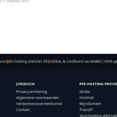
ds 17 augustus 2023.
orm
EU-hosting (Hetzner DE)
iDEAL & creditcard via Mollie
100% gel
JURIDISCH
PER HOSTING-PROVI
Privacyverklaring
Strato
Algemene voorwaarden
Hostnet
Verwerkersovereenkomst
Mijndomein
Contact
TransIP
YourHosting alternat