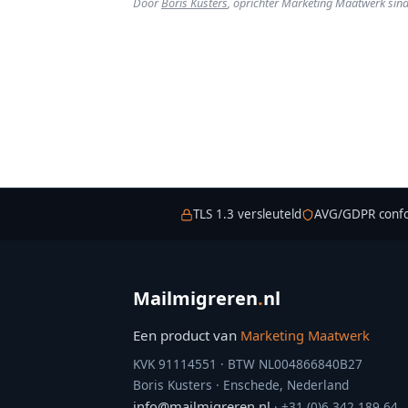
Door
Boris Kusters
, oprichter Marketing Maatwerk sin
TLS 1.3 versleuteld
AVG/GDPR conf
Mailmigreren
.
nl
Een product van
Marketing Maatwerk
KVK 91114551 · BTW NL004866840B27
Boris Kusters · Enschede, Nederland
info@mailmigreren.nl
· +31 (0)6 342 189 64