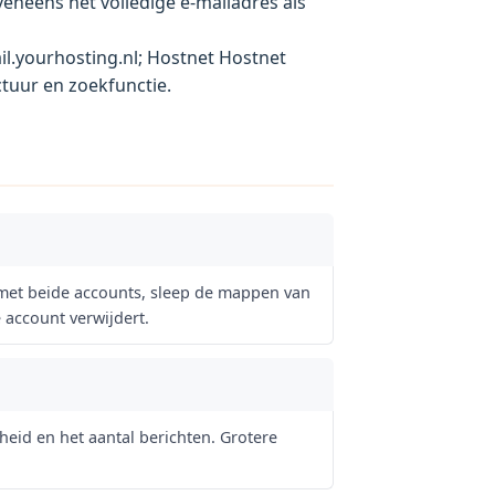
veneens het volledige e-mailadres als
l.yourhosting.nl; Hostnet Hostnet
tuur en zoekfunctie.
jk met beide accounts, sleep de mappen van
 account verwijdert.
heid en het aantal berichten. Grotere