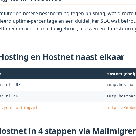
filter en betere bescherming tegen phishing, wat directe t
erd uptime-percentage en een duidelijker SLA, wat betrouw
ft meer inzicht in mailboxgebruik, aliassen en doorstuur
Hosting en Hostnet naast elkaar
n)
Hostnet (doel)
ng.nl:993
imap.hostnet
ng.nl:465
smtp.hostnet
l.yourhosting.nl
https://webm
ostnet in 4 stappen via Mailmigre