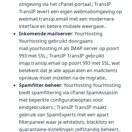
omgeving via het cPanel-portaal.; TransIP
TransIP levert een eigen webmailomgeving op
webmail.transip.email met een modernere
interface en betere mobiele weergave..
Inkomende mailserver
: YourHosting
YourHosting gebruikt doorgaans
mail.yourhosting.nl als IMAP-server op poort
993 met SSL.; TransIP TransIP gebruikt
imap.transip.email op poort 993 met SSL, wat
betekent dat je alle apparaten en mailclients
opnieuw moet instellen na de migratie..
Spamfilter-beheer
: YourHosting YourHosting
biedt spamfiltering via cPanel SpamAssassin
met beperkte configuratieopties voor
eindgebruikers.; TransIP TransIP maakt
gebruik van SpamExperts met een apart
filterpaneel waar je whitelists, blacklists en
quarantaine-instellingen zelfstandig beheert..