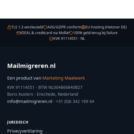
TLS 1.3 versleuteld
AVG/GDPR conform
EU-hosting (Hetzner DE)
iDEAL & creditcard via Mollie
100% geld-terug bij failure
KVK 91114551 · NL
Mailmigreren
.
nl
Een product van
Marketing Maatwerk
KVK 91114551 · BTW NL004866840B27
Boris Kusters · Enschede, Nederland
info@mailmigreren.nl
· +31 (0)6 342 189 64
JURIDISCH
Privacyverklaring