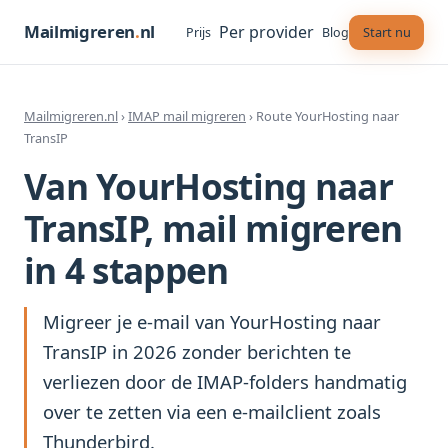
Mailmigreren
.
nl
Per provider
Start nu
Prijs
Blog
Mailmigreren.nl
›
IMAP mail migreren
› Route YourHosting naar
TransIP
Van YourHosting naar
TransIP, mail migreren
in 4 stappen
Migreer je e-mail van YourHosting naar
TransIP in 2026 zonder berichten te
verliezen door de IMAP-folders handmatig
over te zetten via een e-mailclient zoals
Thunderbird.