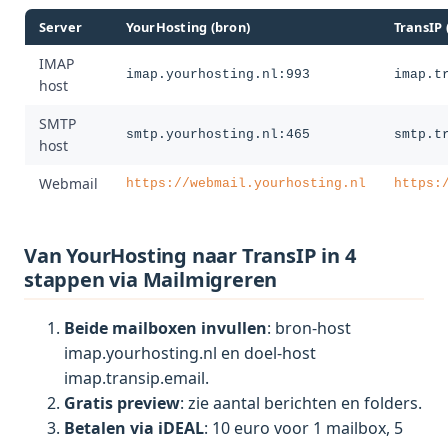
Server
YourHosting (bron)
TransIP 
IMAP
imap.yourhosting.nl:993
imap.t
host
SMTP
smtp.yourhosting.nl:465
smtp.t
host
Webmail
https://webmail.yourhosting.nl
https:
Van YourHosting naar TransIP in 4
stappen via Mailmigreren
Beide mailboxen invullen
: bron-host
imap.yourhosting.nl en doel-host
imap.transip.email.
Gratis preview
: zie aantal berichten en folders.
Betalen via iDEAL
: 10 euro voor 1 mailbox, 5