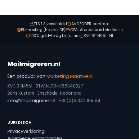
TLS 1.3 versleuteld
AVG/GDPR conform
EU-hosting (Hetzner DE)
iDEAL & creditcard via Mollie
100% geld-terug bij failure
KVK 91114551 · NL
Mailmigreren
.
nl
Een product van
Marketing Maatwerk
KVK 91114551 · BTW NL004866840B27
Boris Kusters · Enschede, Nederland
info@mailmigreren.nl
· +31 (0)6 342 189 64
JURIDISCH
Privacyverklaring
Algemene voorwaarden