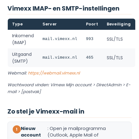
Vimexx IMAP- en SMTP-instellingen
Type
Server
Poort
Beveiliging
Inkomend
SSL/TLS
mail.vimexx.nl
993
(IMAP)
Uitgaand
SSL/TLS
mail.vimexx.nl
465
(SMTP)
Webmail:
https://webmail.vimexx.nl
Wachtwoord vinden: Vimexx Mijn account > DirectAdmin > E-
mail > [postvak]
Zo stel je Vimexx-mail in
Nieuw
: Open je mailprogramma
account
(Outlook, Apple Mail of