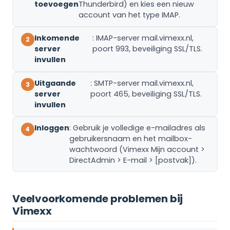
toevoegen
Thunderbird) en kies een nieuw
account van het type IMAP.
Inkomende
: IMAP-server mail.vimexx.nl,
server
poort 993, beveiliging SSL/TLS.
invullen
Uitgaande
: SMTP-server mail.vimexx.nl,
server
poort 465, beveiliging SSL/TLS.
invullen
Inloggen
: Gebruik je volledige e-mailadres als
gebruikersnaam en het mailbox-
wachtwoord (Vimexx Mijn account >
DirectAdmin > E-mail > [postvak]).
Veelvoorkomende problemen bij
Vimexx