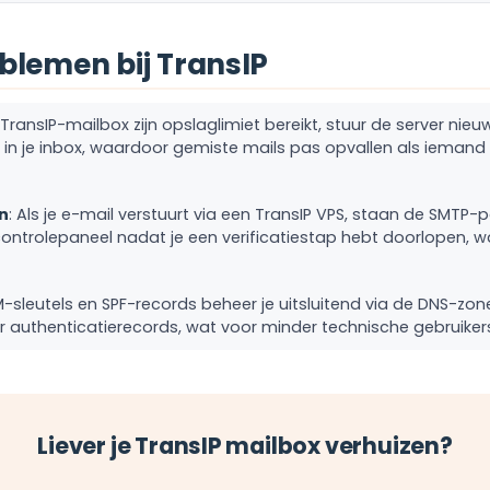
lemen bij TransIP
n TransIP-mailbox zijn opslaglimiet bereikt, stuur de server ni
g in je inbox, waardoor gemiste mails pas opvallen als iemand 
n
: Als je e-mail verstuurt via een TransIP VPS, staan de SMTP
ontrolepaneel nadat je een verificatiestap hebt doorlopen, w
M-sleutels en SPF-records beheer je uitsluitend via de DNS-zone
 authenticatierecords, wat voor minder technische gebruikers
Liever je TransIP mailbox verhuizen?