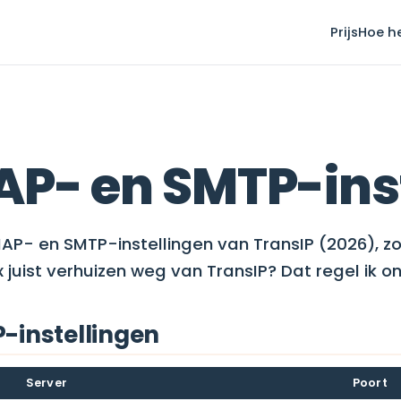
Prijs
Hoe h
AP- en SMTP-ins
AP- en SMTP-instellingen van TransIP (2026), zo
ox juist verhuizen weg van TransIP? Dat regel ik 
-instellingen
Server
Poort