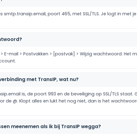
 smtp.transip.email, poort 465, met SSL/TLS. Je logt in met j
chtwoord?
el > E-mail > Postvakken > [postvak] > Wijzig wachtwoord. Het
ccount.
erbinding met TransIP, wat nu?
ip.email is, de poort 993 en de beveiliging op SSL/TLS staat. 
or de @. Klopt alles en lukt het nog niet, dan is het wachtwoo
ssen meenemen als ik bij TransIP wegga?