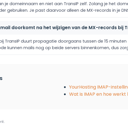
an je domeinnaam en niet aan TransIP zelf. Zolang je het dome
der gebruiken. Je past daarvoor alleen de MX-records in je DN
-mail doorkomt na het wijzigen van de MX-records bij T
j TransIP duurt propagatie doorgaans tussen de 15 minuten en
iode kunnen mails nog op beide servers binnenkomen, dus zorg
s
YourHosting IMAP-instelli
Wat is IMAP en hoe werkt
rk.