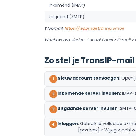
Inkomend (IMAP)
Uitgaand (SMTP)
Webmail:
https://webmail.transip.email
Wachtwoord vinden: Control Panel > E-mail > 
Zo stel je TransIP-mail 
Nieuw account toevoegen
: Open 
Inkomende server invullen
: IMAP-
Uitgaande server invullen
: SMTP-s
Inloggen
: Gebruik je volledige e-
[postvak] > Wijzig wachtw