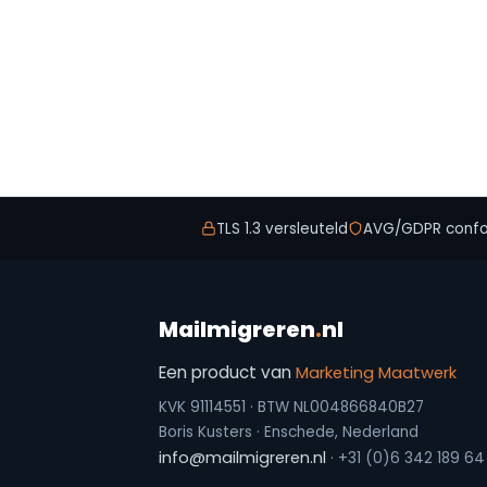
TLS 1.3 versleuteld
AVG/GDPR conf
Mailmigreren
.
nl
Een product van
Marketing Maatwerk
KVK 91114551 · BTW NL004866840B27
Boris Kusters · Enschede, Nederland
info@mailmigreren.nl
· +31 (0)6 342 189 64