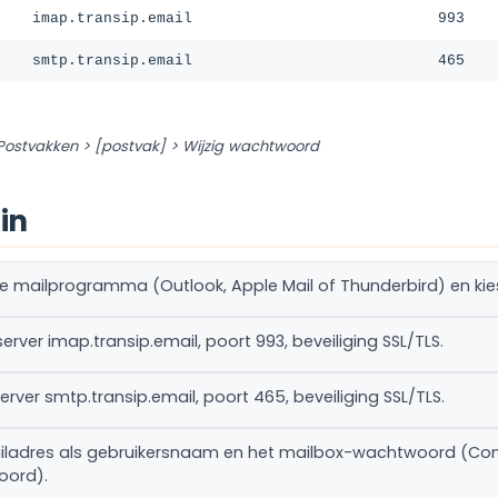
imap.transip.email
993
smtp.transip.email
465
Postvakken > [postvak] > Wijzig wachtwoord
in
je mailprogramma (Outlook, Apple Mail of Thunderbird) en kie
server imap.transip.email, poort 993, beveiliging SSL/TLS.
erver smtp.transip.email, poort 465, beveiliging SSL/TLS.
mailadres als gebruikersnaam en het mailbox-wachtwoord (Cont
oord).