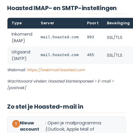
Hoasted IMAP- en SMTP-instellingen
Type
Server
Poort
Beveiliging
Inkomend
SSL/TLS
mail.hoasted.com
993
(IMAP)
Uitgaand
SSL/TLS
mail.hoasted.com
465
(SMTP)
Webmail:
https://webmail.hoasted.com
Wachtwoord vinden: Hoasted klantenpaneel > E-mail >
[postvak]
Zo stel je Hoasted-mail in
Nieuw
: Open je mailprogramma
account
(Outlook, Apple Mail of