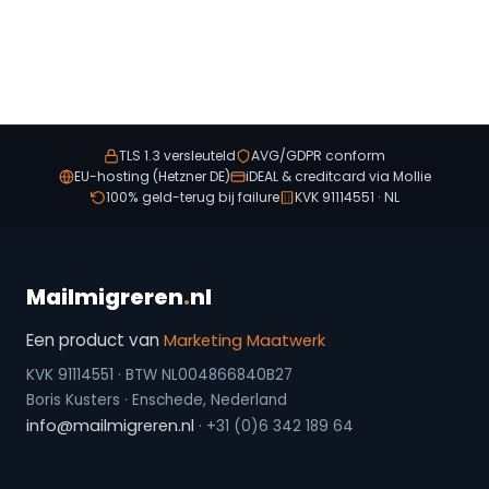
TLS 1.3 versleuteld
AVG/GDPR conform
EU-hosting (Hetzner DE)
iDEAL & creditcard via Mollie
100% geld-terug bij failure
KVK 91114551 · NL
Mailmigreren
.
nl
Een product van
Marketing Maatwerk
KVK 91114551 · BTW NL004866840B27
Boris Kusters · Enschede, Nederland
info@mailmigreren.nl
· +31 (0)6 342 189 64