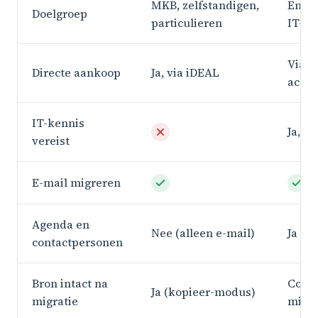
MKB, zelfstandigen,
Enter
Doelgroep
particulieren
IT-af
Via r
Directe aankoop
Ja, via iDEAL
accou
IT-kennis
Ja, a
vereist
E-mail migreren
Agenda en
Nee (alleen e-mail)
Ja (E
contactpersonen
Bron intact na
Confi
Ja (kopieer-modus)
migratie
migra