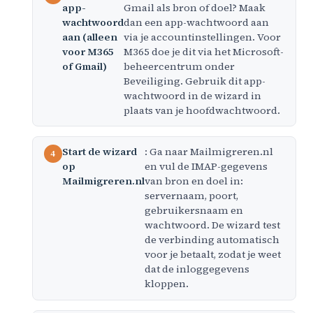
app-
Gmail als bron of doel? Maak
wachtwoord
dan een app-wachtwoord aan
aan (alleen
via je accountinstellingen. Voor
voor M365
M365 doe je dit via het Microsoft-
of Gmail)
beheercentrum onder
Beveiliging. Gebruik dit app-
wachtwoord in de wizard in
plaats van je hoofdwachtwoord.
Start de wizard
: Ga naar Mailmigreren.nl
op
en vul de IMAP-gegevens
Mailmigreren.nl
van bron en doel in:
servernaam, poort,
gebruikersnaam en
wachtwoord. De wizard test
de verbinding automatisch
voor je betaalt, zodat je weet
dat de inloggegevens
kloppen.