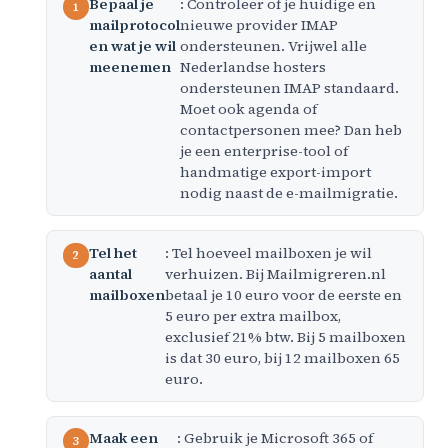
Bepaal je
: Controleer of je huidige en
mailprotocol
nieuwe provider IMAP
en wat je wil
ondersteunen. Vrijwel alle
meenemen
Nederlandse hosters
ondersteunen IMAP standaard.
Moet ook agenda of
contactpersonen mee? Dan heb
je een enterprise-tool of
handmatige export-import
nodig naast de e-mailmigratie.
Tel het
: Tel hoeveel mailboxen je wil
aantal
verhuizen. Bij Mailmigreren.nl
mailboxen
betaal je 10 euro voor de eerste en
5 euro per extra mailbox,
exclusief 21% btw. Bij 5 mailboxen
is dat 30 euro, bij 12 mailboxen 65
euro.
Maak een
: Gebruik je Microsoft 365 of