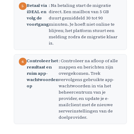
Betaal via
: Na betaling start de migratie
iDEAL en
direct. Een mailbox van 5 GB
volg de
duurt gemiddeld 30 tot 90
voortgang
minuten. Je hoeft niet online te
blijven; het platform stuurt een
melding zodra de migratie klaar
is.
Controleer het
: Controleer na afloop of alle
resultaat en
mappen en berichten zijn
ruim app-
overgekomen. Trek
wachtwoorden
vervolgens gebruikte app-
op
wachtwoorden in via het
beheercentrum van je
provider, en update je e-
mailclient met de nieuwe
serverinstellingen van de
doelprovider.