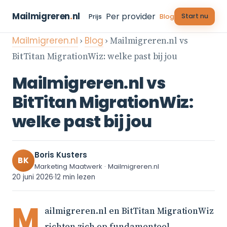
Mailmigreren
.
nl
Per provider
Start nu
Prijs
Blog
Mailmigreren.nl
›
Blog
› Mailmigreren.nl vs
BitTitan MigrationWiz: welke past bij jou
Mailmigreren.nl vs
BitTitan MigrationWiz:
welke past bij jou
Boris Kusters
BK
Marketing Maatwerk · Mailmigreren.nl
20 juni 2026
·
12 min lezen
M
ailmigreren.nl en BitTitan MigrationWiz
richten zich op fundamenteel