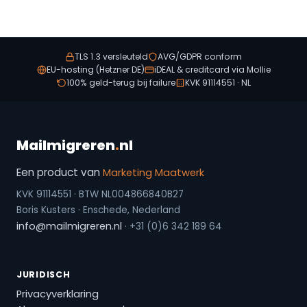
TLS 1.3 versleuteld
AVG/GDPR conform
EU-hosting (Hetzner DE)
iDEAL & creditcard via Mollie
100% geld-terug bij failure
KVK 91114551 · NL
Mailmigreren
.
nl
Een product van
Marketing Maatwerk
KVK 91114551 · BTW NL004866840B27
Boris Kusters · Enschede, Nederland
info@mailmigreren.nl
· +31 (0)6 342 189 64
JURIDISCH
Privacyverklaring