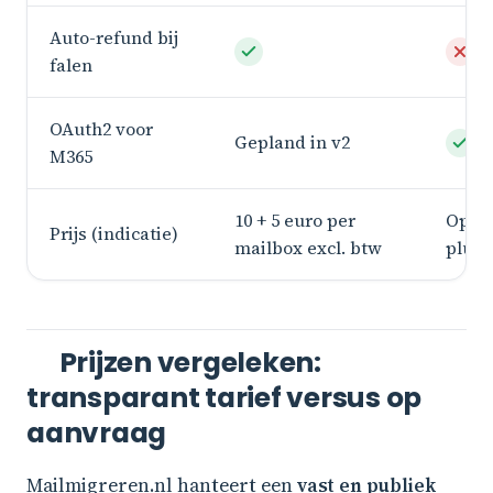
Auto-refund bij
falen
OAuth2 voor
Gepland in v2
M365
10 + 5 euro per
Op aa
Prijs (indicatie)
mailbox excl. btw
plus 
Prijzen vergeleken:
transparant tarief versus op
aanvraag
Mailmigreren.nl hanteert een
vast en publiek