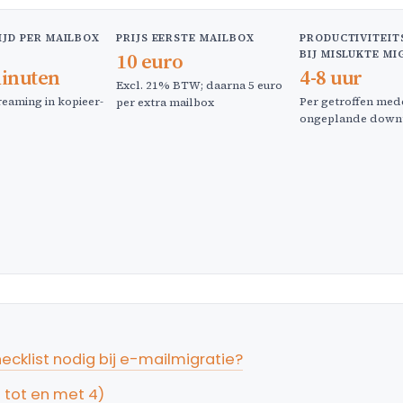
IJD PER MAILBOX
PRIJS EERSTE MAILBOX
PRODUCTIVITEIT
BIJ MISLUKTE MI
10 euro
minuten
4-8 uur
Excl. 21% BTW; daarna 5 euro
reaming in kopieer-
Per getroffen med
per extra mailbox
ongeplande down
cklist nodig bij e-mailmigratie?
1 tot en met 4)