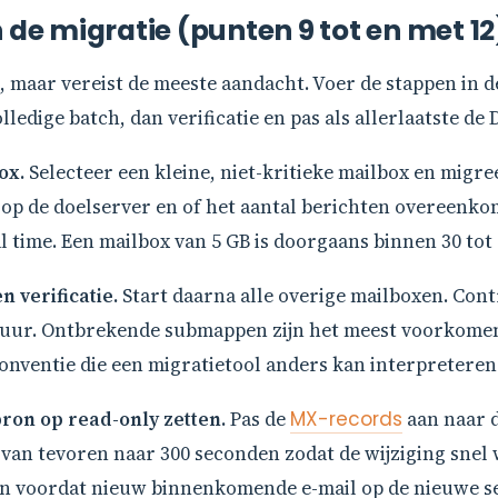
 de migratie (punten 9 tot en met 12
jd, maar vereist de meeste aandacht. Voer de stappen in d
ledige batch, dan verificatie en pas als allerlaatste de 
ox.
Selecteer een kleine, niet-kritieke mailbox en migree
 de doelserver en of het aantal berichten overeenkom
al time. Een mailbox van 5 GB is doorgaans binnen 30 to
n verificatie.
Start daarna alle overige mailboxen. Cont
tuur. Ontbrekende submappen zijn het meest voorkome
ventie die een migratietool anders kan interpreteren
ron op read-only zetten.
Pas de
MX-records
aan naar d
 van tevoren naar 300 seconden zodat de wijziging snel
en voordat nieuw binnenkomende e-mail op de nieuwe s