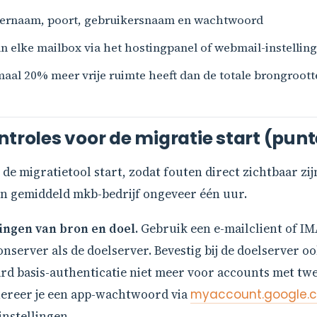
rvernaam, poort, gebruikersnaam en wachtwoord
n elke mailbox via het hostingpanel of webmail-instellin
maal 20% meer vrije ruimte heeft dan de totale brongroott
troles voor de migratie start (punt
 de migratietool start, zodat fouten direct zichtbaar zij
een gemiddeld mkb-bedrijf ongeveer één uur.
ingen van bron en doel.
Gebruik een e-mailclient of I
server als de doelserver. Bevestig bij de doelserver ook
rd basis-authenticatie niet meer voor accounts met tw
ereer je een app-wachtwoord via
myaccount.google.
instellingen.