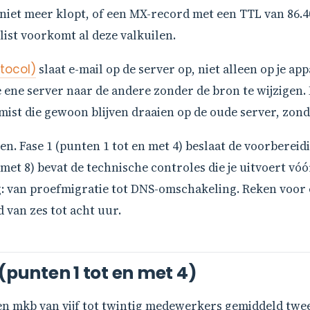
iet meer klopt, of een MX-record met een TTL van 86.40
ist voorkomt al deze valkuilen.
tocol)
slaat e-mail op de server op, niet alleen op je a
e ene server naar de andere zonder de bron te wijzigen. 
mist die gewoon blijven draaien op de oude server, zond
sen. Fase 1 (punten 1 tot en met 4) beslaat de voorberei
met 8) bevat de technische controles die je uitvoert vóó
ng: van proefmigratie tot DNS-omschakeling. Reken voor 
 van zes tot acht uur.
(punten 1 tot en met 4)
en mkb van vijf tot twintig medewerkers gemiddeld twe