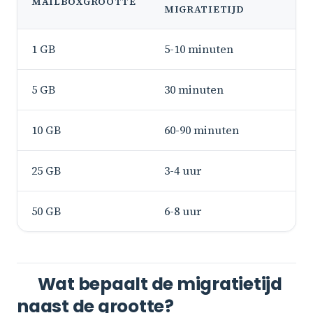
MAILBOXGROOTTE
MIGRATIETIJD
B
1 GB
5-10 minuten
ci
5 GB
30 minuten
ci
10 GB
60-90 minuten
ci
25 GB
3-4 uur
ci
50 GB
6-8 uur
ci
Wat bepaalt de migratietijd
naast de grootte?