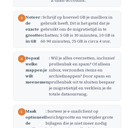
E-mail-accounts.
Noteer
: Schrijf op hoeveel GB je mailbox in
de
gebruik heeft. Dit is het getal dat je
exacte
gebruikt om de migratietijd in te
grootte
schatten: 5 GB is 30 minuten, 10 GB is
in GB
60-90 minuten, 25 GB is circa 4 uur.
Bepaal
: Wil je alles overzetten, inclusief
welke
prullenbak en spam? Of alleen
mappen je
inbox, verzonden items en
wilt
archiefmappen? Door spam en
meenemen
prullenbak uit te sluiten bespaar
je migratietijd en verklein je de
totale dataomvang.
Maak
: Sorteer je e-mailclient op
optioneel
berichtgrootte en verwijder grote
de
bijlagen die je niet meer nodig