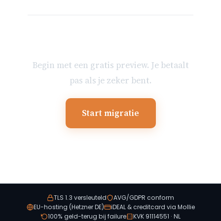
Klaar om je mailbox te
verhuizen?
Begin met een gratis preview. Je betaalt
pas als je zeker bent.
Start migratie
TLS 1.3 versleuteld
AVG/GDPR conform
EU-hosting (Hetzner DE)
iDEAL & creditcard via Mollie
100% geld-terug bij failure
KVK 91114551 · NL