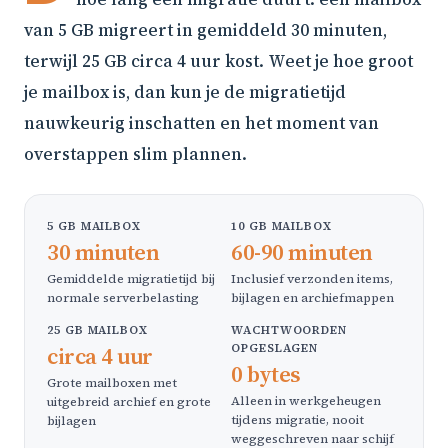
van 5 GB migreert in gemiddeld 30 minuten,
terwijl 25 GB circa 4 uur kost. Weet je hoe groot
je mailbox is, dan kun je de migratietijd
nauwkeurig inschatten en het moment van
overstappen slim plannen.
5 GB MAILBOX
10 GB MAILBOX
30 minuten
60-90 minuten
Gemiddelde migratietijd bij
Inclusief verzonden items,
normale serverbelasting
bijlagen en archiefmappen
25 GB MAILBOX
WACHTWOORDEN
OPGESLAGEN
circa 4 uur
0 bytes
Grote mailboxen met
Alleen in werkgeheugen
uitgebreid archief en grote
tijdens migratie, nooit
bijlagen
weggeschreven naar schijf