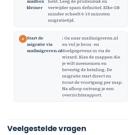
mailbox
hebt. Leeg de prullenbak en
kleiner
verwijder spam definitief. Elke GB
minder scheelt 6-10 minuten
migratietijd.
Start de
: Ga naar mailmigreren.nl
migratie via
en vul je bron- en
mailmigreren.nl
doelgegevens in via de
wizard. Kies de mappen die
je wilt meenemen en
bevestig de betaling. De
migratie start direct en
toont de voortgang per map.
Na afloop ontvang je een
overzichtsrapport.
Veelgestelde vragen