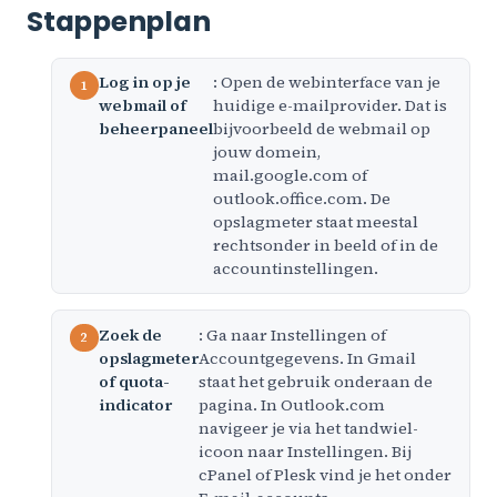
Stappenplan
Log in op je
: Open de webinterface van je
webmail of
huidige e-mailprovider. Dat is
beheerpaneel
bijvoorbeeld de webmail op
jouw domein,
mail.google.com of
outlook.office.com. De
opslagmeter staat meestal
rechtsonder in beeld of in de
accountinstellingen.
Zoek de
: Ga naar Instellingen of
opslagmeter
Accountgegevens. In Gmail
of quota-
staat het gebruik onderaan de
indicator
pagina. In Outlook.com
navigeer je via het tandwiel-
icoon naar Instellingen. Bij
cPanel of Plesk vind je het onder