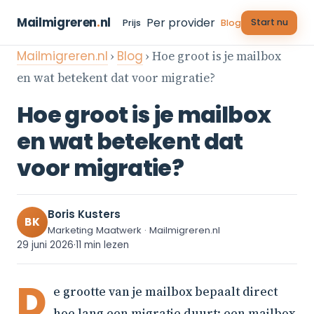
Mailmigreren
.
nl
Per provider
Start nu
Prijs
Blog
Mailmigreren.nl
›
Blog
› Hoe groot is je mailbox
en wat betekent dat voor migratie?
Hoe groot is je mailbox
en wat betekent dat
voor migratie?
Boris Kusters
BK
Marketing Maatwerk · Mailmigreren.nl
29 juni 2026
·
11 min lezen
D
e grootte van je mailbox bepaalt direct
hoe lang een migratie duurt: een mailbox