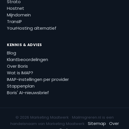
Strato
Hostnet
Mijndomein
TransIP
YourHosting alternatief
KENNIS & ADVIES
Blog
Klantbeoordelingen
Over Boris
Wat is IMAP?
IMAP-instellingen per provider
Stappenplan
Boris' AI-nieuwsbrief
© 2026 Marketing Maatwerk · Mailmigreren.nl is een
Sitemap
Over
handelsnaam van Marketing Maatwerk ·
·