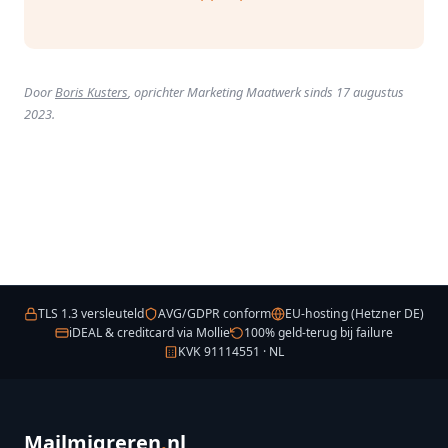
Door
Boris Kusters
, oprichter Marketing Maatwerk sinds 17 augustus
2023.
TLS 1.3 versleuteld
AVG/GDPR conform
EU-hosting (Hetzner DE)
iDEAL & creditcard via Mollie
100% geld-terug bij failure
KVK 91114551 · NL
Mailmigreren
.
nl