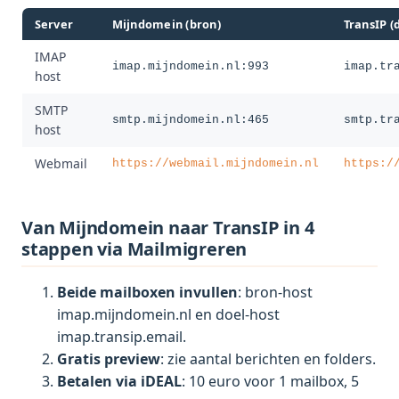
Server
Mijndomein (bron)
TransIP (
IMAP
imap.mijndomein.nl:993
imap.tr
host
SMTP
smtp.mijndomein.nl:465
smtp.tr
host
Webmail
https://webmail.mijndomein.nl
https:/
Van Mijndomein naar TransIP in 4
stappen via Mailmigreren
Beide mailboxen invullen
: bron-host
imap.mijndomein.nl en doel-host
imap.transip.email.
Gratis preview
: zie aantal berichten en folders.
Betalen via iDEAL
: 10 euro voor 1 mailbox, 5