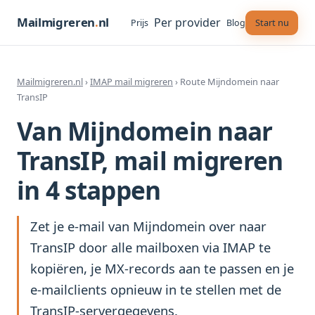
Mailmigreren
.
nl
Per provider
Start nu
Prijs
Blog
Mailmigreren.nl
›
IMAP mail migreren
› Route Mijndomein naar
TransIP
Van Mijndomein naar
TransIP, mail migreren
in 4 stappen
Zet je e-mail van Mijndomein over naar
TransIP door alle mailboxen via IMAP te
kopiëren, je MX-records aan te passen en je
e-mailclients opnieuw in te stellen met de
TransIP-servergegevens.