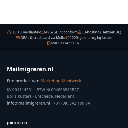
TLS 1.3 versleuteld
AVG/GDPR conform
EU-hosting (Hetzner DE)
iDEAL & creditcard via Mollie
100% geld-terug bij failure
KVK 91114551 · NL
Mailmigreren
.
nl
Een product van
Marketing Maatwerk
KVK 91114551 · BTW NL004866840B27
Boris Kusters · Enschede, Nederland
info@mailmigreren.nl
· +31 (0)6 342 189 64
JURIDISCH