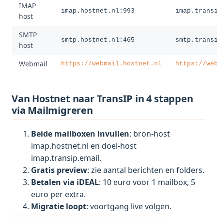
IMAP
imap.hostnet.nl:993
imap.trans
host
SMTP
smtp.hostnet.nl:465
smtp.trans
host
Webmail
https://webmail.hostnet.nl
https://we
Van Hostnet naar TransIP in 4 stappen
via Mailmigreren
Beide mailboxen invullen
: bron-host
imap.hostnet.nl en doel-host
imap.transip.email.
Gratis preview
: zie aantal berichten en folders.
Betalen via iDEAL
: 10 euro voor 1 mailbox, 5
euro per extra.
Migratie loopt
: voortgang live volgen.