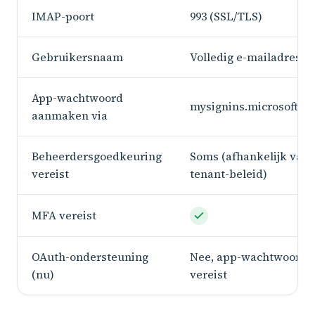
IMAP-poort
993 (SSL/TLS)
Gebruikersnaam
Volledig e-mailadres
App-wachtwoord
mysignins.microsoft.c
aanmaken via
Beheerdersgoedkeuring
Soms (afhankelijk van
vereist
tenant-beleid)
MFA vereist
OAuth-ondersteuning
Nee, app-wachtwoord
(nu)
vereist