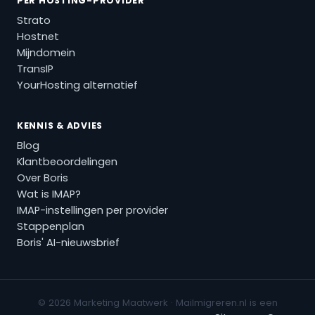
PER HOSTING-PROVIDER
Strato
Hostnet
Mijndomein
TransIP
YourHosting alternatief
KENNIS & ADVIES
Blog
Klantbeoordelingen
Over Boris
Wat is IMAP?
IMAP-instellingen per provider
Stappenplan
Boris' AI-nieuwsbrief
© 2026 Marketing Maatwerk · Mailmigreren.nl is een