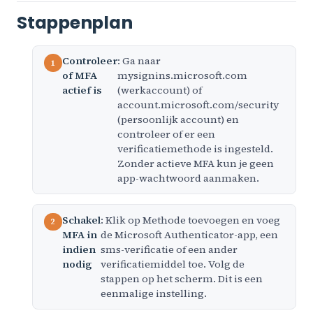
Stappenplan
Controleer
: Ga naar
of MFA
mysignins.microsoft.com
actief is
(werkaccount) of
account.microsoft.com/security
(persoonlijk account) en
controleer of er een
verificatiemethode is ingesteld.
Zonder actieve MFA kun je geen
app-wachtwoord aanmaken.
Schakel
: Klik op Methode toevoegen en voeg
MFA in
de Microsoft Authenticator-app, een
indien
sms-verificatie of een ander
nodig
verificatiemiddel toe. Volg de
stappen op het scherm. Dit is een
eenmalige instelling.