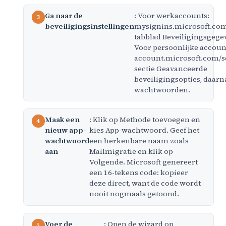
Ga naar de
: Voor werkaccounts:
beveiligingsinstellingen
mysignins.microsoft.com
tabblad Beveiligingsgege
Voor persoonlijke accoun
account.microsoft.com/se
sectie Geavanceerde
beveiligingsopties, daarn
wachtwoorden.
Maak een
: Klik op Methode toevoegen en
nieuw app-
kies App-wachtwoord. Geef het
wachtwoord
een herkenbare naam zoals
aan
Mailmigratie en klik op
Volgende. Microsoft genereert
een 16-tekens code: kopieer
deze direct, want de code wordt
nooit nogmaals getoond.
Voer de
: Open de wizard op