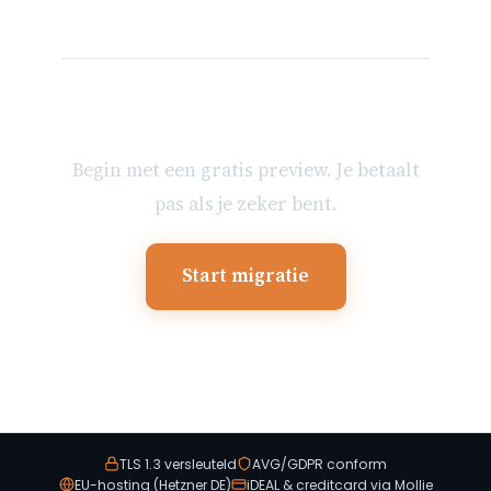
Klaar om je mailbox te
verhuizen?
Begin met een gratis preview. Je betaalt
pas als je zeker bent.
Start migratie
TLS 1.3 versleuteld
AVG/GDPR conform
EU-hosting (Hetzner DE)
iDEAL & creditcard via Mollie