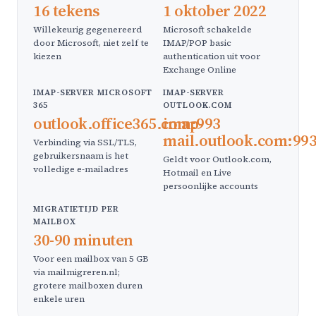
16 tekens
1 oktober 2022
Willekeurig gegenereerd
Microsoft schakelde
door Microsoft, niet zelf te
IMAP/POP basic
kiezen
authentication uit voor
Exchange Online
IMAP-SERVER MICROSOFT
IMAP-SERVER
365
OUTLOOK.COM
outlook.office365.com:993
imap-
mail.outlook.com:99
Verbinding via SSL/TLS,
gebruikersnaam is het
Geldt voor Outlook.com,
volledige e-mailadres
Hotmail en Live
persoonlijke accounts
MIGRATIETIJD PER
MAILBOX
30-90 minuten
Voor een mailbox van 5 GB
via mailmigreren.nl;
grotere mailboxen duren
enkele uren