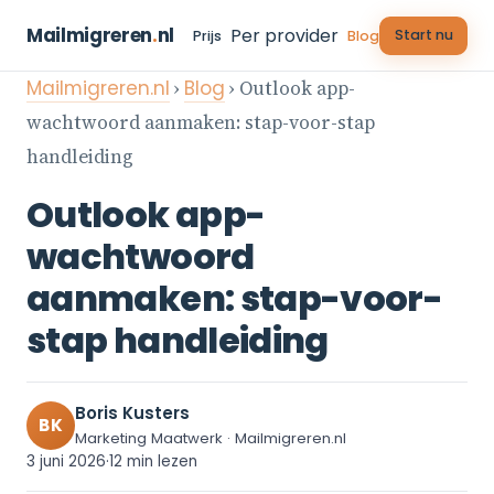
Mailmigreren
.
nl
Per provider
Start nu
Prijs
Blog
Mailmigreren.nl
›
Blog
› Outlook app-
wachtwoord aanmaken: stap-voor-stap
handleiding
Outlook app-
wachtwoord
aanmaken: stap-voor-
stap handleiding
Boris Kusters
BK
Marketing Maatwerk · Mailmigreren.nl
3 juni 2026
·
12 min lezen