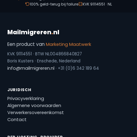
100% geld-terug bij failure
KVK 91114551 · NL
Mailmigreren
.
nl
Een product van
Marketing Maatwerk
KVK 91114551 · BTW NL004866840B27
Boris Kusters · Enschede, Nederland
info@mailmigreren.nl
· +31 (0)6 342 189 64
JURIDISCH
Privacyverklaring
Algemene voorwaarden
Verwerkersovereenkomst
Contact