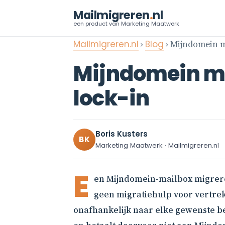
Mailmigreren
.
nl
een product van Marketing Maatwerk
Mailmigreren.nl
›
Blog
› Mijndomein m
Mijndomein ma
lock-in
Boris Kusters
BK
Marketing Maatwerk · Mailmigreren.nl
E
en Mijndomein-mailbox migreren
geen migratiehulp voor vertrek
onafhankelijk naar elke gewenste be