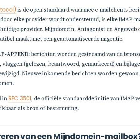
tocol)
is de open standaard waarmee e-mailclients beri
 door elke provider wordt ondersteund, is elke IMAP-
huidige provider. Mijndomein, Antagonist en Argeweb 
mpatibel maakt met een geautomatiseerde migratie.
AP-APPEND
: berichten worden gestreamd van de bronse
, vlaggen (gelezen, beantwoord, gemarkeerd) en bijlag
ngewijzigd. Nieuwe inkomende berichten worden gewoon
omen.
d in
RFC 3501
, de officiële standaarddefinitie van IMAP ve
uikbaar als bron of bestemming.
reren van een Mijndomein-mailbox