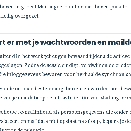
oxen migreert Mailmigreren.nl de mailboxen parallel. Vi
lledig overgezet.
urt er met je wachtwoorden en mail
tend in het werkgeheugen bewaard tijdens de actieve mi
geslagen. Zodra de sessie eindigt, verdwijnen de credent
die inloggegevens bewaren voor herhaalde synchronisa
van bron naar bestemming: berichten worden niet bewa
ie van je maildata op de infrastructuur van Mailmigreren
chouwt e-mailinhoud als persoonsgegevens die onder d
isteert en maildata niet opslaat na afloop, beperk je de
s voor de migratie.