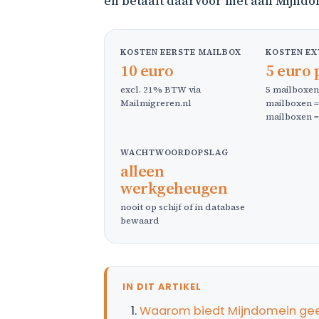
en betaalt daarvoor niet aan Mijndo
KOSTEN EERSTE MAILBOX
KOSTEN EX
10 euro
5 euro 
excl. 21% BTW via
5 mailboxen 
Mailmigreren.nl
mailboxen = 
mailboxen =
WACHTWOORDOPSLAG
alleen
werkgeheugen
nooit op schijf of in database
bewaard
IN DIT ARTIKEL
Waarom biedt Mijndomein geen 