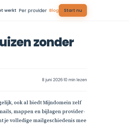
Per provider
et werkt
Blog
Start nu
uizen zonder
8 juni 2026
·
10 min lezen
lijk, ook al biedt Mijndomein zelf
mails, mappen en bijlagen provider-
mt je volledige mailgeschiedenis mee