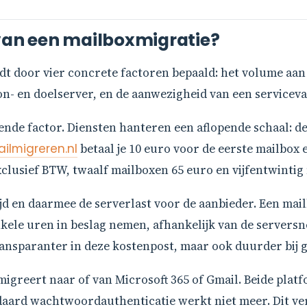
 van een mailboxmigratie?
dt door vier concrete factoren bepaald: het volume aan
on- en doelserver, en de aanwezigheid van een servicev
lende factor. Diensten hanteren een aflopende schaal: de
ailmigreren.nl
betaal je 10 euro voor de eerste mailbox e
lusief BTW, twaalf mailboxen 65 euro en vijfentwintig
jd en daarmee de serverlast voor de aanbieder. Een mail
kele uren in beslag nemen, afhankelijk van de serversn
transparanter in deze kostenpost, maar ook duurder bij 
e migreert naar of van Microsoft 365 of Gmail. Beide pl
ndaard wachtwoordauthenticatie werkt niet meer. Dit v