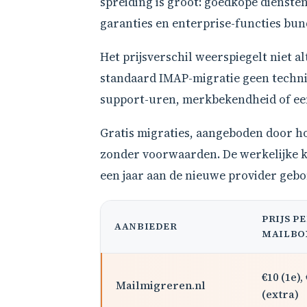
spreiding is groot: goedkope dienste
garanties en enterprise-functies bun
Het prijsverschil weerspiegelt niet al
standaard IMAP-migratie geen technis
support-uren, merkbekendheid of een
Gratis migraties, aangeboden door ho
zonder voorwaarden. De werkelijke kos
een jaar aan de nieuwe provider gebon
PRIJS P
AANBIEDER
MAILBO
€10 (1e),
Mailmigreren.nl
(extra)