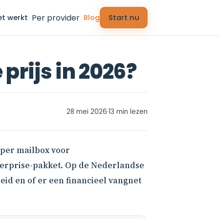
Per provider
et werkt
Blog
Start nu
 prijs in 2026?
28 mei 2026
·
13 min lezen
o per mailbox voor
terprise-pakket. Op de Nederlandse
eid en of er een financieel vangnet