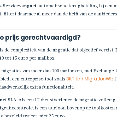
s.
Servicevangnet
: automatische terugbetaling bij een m
t, filtert daarmee al meer dan de helft van de aanbieder
e prijs gerechtvaardigd?
s de complexiteit van de migratie dat objectief vereist.
0 tot 15 euro per mailbox.
ij migraties van meer dan 100 mailboxen, met Exchange
 biedt een enterprise-tool zoals
BitTitan MigrationWiz
f
daadwerkelijk extra functionaliteit.
met SLA
. Als een IT-dienstverlener de migratie volledig 
igratiecontrole, is een uurloon bovenop de toolkosten r
 begeleid traject, niet 25 euro.