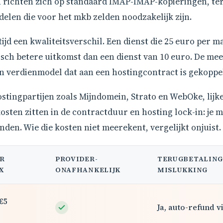
n richten zich op standaard IMAP-IMAP-kopieringen, te
delen die voor het mkb zelden noodzakelijk zijn.
tijd een kwaliteitsverschil. Een dienst die 25 euro per m
ch betere uitkomst dan een dienst van 10 euro. De mee
 verdienmodel dat aan een hostingcontract is gekoppe
stingpartijen zoals Mijndomein, Strato en WebOke, lijke
ten zitten in de contractduur en hosting lock-in: je mi
den. Wie die kosten niet meerekent, vergelijkt onjuist.
ER
PROVIDER-
TERUGBETALING 
X
ONAFHANKELIJK
MISLUKKING
 €5
Ja, auto-refund v