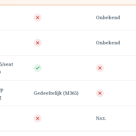
Onbekend
Onbekend
5/seat
)
op
Gedeeltelijk (M365)
g
N.v.t.