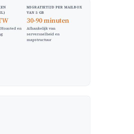
XEN
MIGRATIETIJD PER MAILBOX
NL)
VAN 5 GB
BTW
30-90 minuten
j Hoasted en
Afhankelijk van
ng
serversnelheid en
mapstructuur