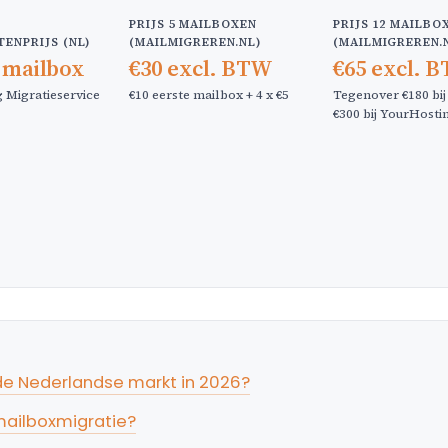
PRIJS 5 MAILBOXEN
PRIJS 12 MAILBO
ENPRIJS (NL)
(MAILMIGREREN.NL)
(MAILMIGREREN.
 mailbox
€30 excl. BTW
€65 excl. 
 Migratieservice
€10 eerste mailbox + 4 x €5
Tegenover €180 bi
€300 bij YourHosti
de Nederlandse markt in 2026?
mailboxmigratie?