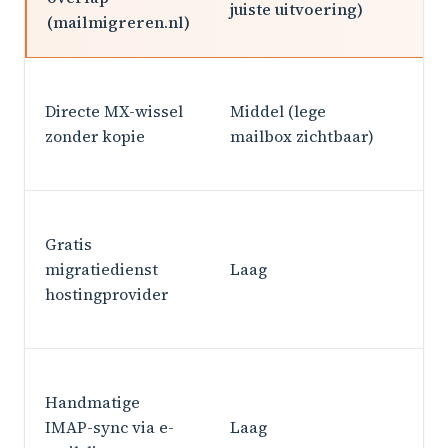
juiste uitvoering)
(mailmigreren.nl)
s
Directe MX-wissel
Middel (lege
zonder kopie
mailbox zichtbaar)
Ja
Gratis
be
migratiedienst
Laag
ei
hostingprovider
pl
Handmatige
IMAP-sync via e-
Laag