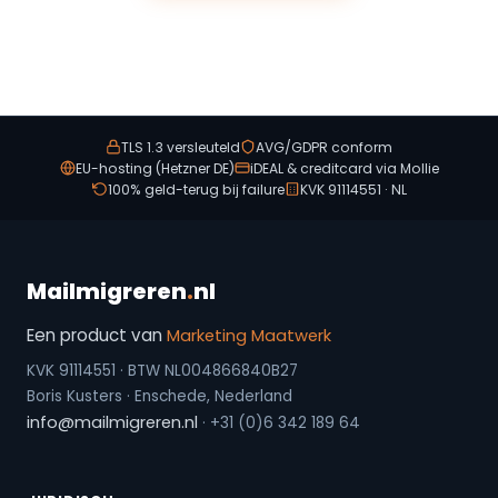
TLS 1.3 versleuteld
AVG/GDPR conform
EU-hosting (Hetzner DE)
iDEAL & creditcard via Mollie
100% geld-terug bij failure
KVK 91114551 · NL
Mailmigreren
.
nl
Een product van
Marketing Maatwerk
KVK 91114551 · BTW NL004866840B27
Boris Kusters · Enschede, Nederland
info@mailmigreren.nl
· +31 (0)6 342 189 64