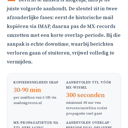
juiste volgorde aanhoudt. De sleutel zit in twee
afzonderlijke fases: eerst de historische mail
kopiëren via IMAP, daarna pas de MX-records
omzetten met een korte overlap-periode. Bij die
aanpak is echte downtime, waarbij berichten
verloren gaan of stuiteren, vrijwel volledig te
vermijden.
KOPIEERSNELHEID IMAP
AANBEVOLEN TTL VÓÓR
MX-WISSEL
30-90 min
300 seconden
per mailbox van 5 GB via
minimaal 48 uur van
mailmigreren.nl
tevoren instellen zodat
propagatie snel gaat
MX-PROPAGATIETIJD NA
AANBEVOLEN OVERLAP-
TTL-VERLAGING
PERIODE DUAL-DELIVERY