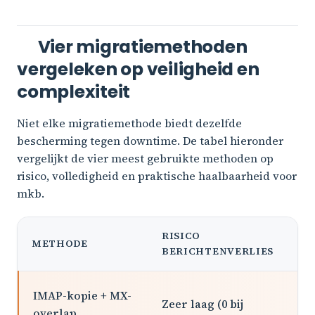
Vier migratiemethoden
vergeleken op veiligheid en
complexiteit
Niet elke migratiemethode biedt dezelfde
bescherming tegen downtime. De tabel hieronder
vergelijkt de vier meest gebruikte methoden op
risico, volledigheid en praktische haalbaarheid voor
mkb.
RISICO
H
METHODE
BERICHTENVERLIES
M
IMAP-kopie + MX-
Ja
Zeer laag (0 bij
overlap
in