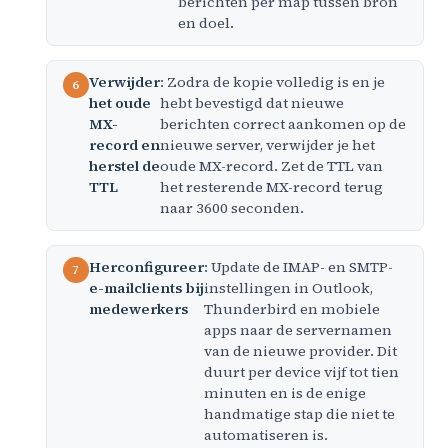
berichten per map tussen bron
en doel.
Verwijder
: Zodra de kopie volledig is en je
het oude
hebt bevestigd dat nieuwe
MX-
berichten correct aankomen op de
record en
nieuwe server, verwijder je het
herstel de
oude MX-record. Zet de TTL van
TTL
het resterende MX-record terug
naar 3600 seconden.
Herconfigureer
: Update de IMAP- en SMTP-
e-mailclients bij
instellingen in Outlook,
medewerkers
Thunderbird en mobiele
apps naar de servernamen
van de nieuwe provider. Dit
duurt per device vijf tot tien
minuten en is de enige
handmatige stap die niet te
automatiseren is.