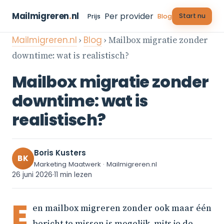
Mailmigreren
.
nl
Per provider
Start nu
Prijs
Blog
Mailmigreren.nl
›
Blog
› Mailbox migratie zonder
downtime: wat is realistisch?
Mailbox migratie zonder
downtime: wat is
realistisch?
Boris Kusters
BK
Marketing Maatwerk · Mailmigreren.nl
26 juni 2026
·
11 min lezen
E
en mailbox migreren zonder ook maar één
bericht te missen is mogelijk, mits je de