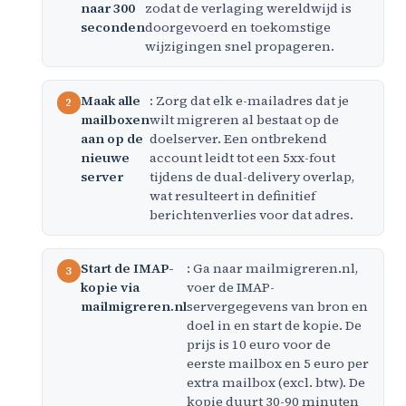
naar 300
zodat de verlaging wereldwijd is
seconden
doorgevoerd en toekomstige
wijzigingen snel propageren.
Maak alle
: Zorg dat elk e-mailadres dat je
mailboxen
wilt migreren al bestaat op de
aan op de
doelserver. Een ontbrekend
nieuwe
account leidt tot een 5xx-fout
server
tijdens de dual-delivery overlap,
wat resulteert in definitief
berichtenverlies voor dat adres.
Start de IMAP-
: Ga naar mailmigreren.nl,
kopie via
voer de IMAP-
mailmigreren.nl
servergegevens van bron en
doel in en start de kopie. De
prijs is 10 euro voor de
eerste mailbox en 5 euro per
extra mailbox (excl. btw). De
kopie duurt 30-90 minuten