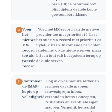
per 5 GB; de bronmailbox
blijft tijdens de hele kopie
gewoon bereikbaar.
Voeg
: Voeg het MX-record van de nieuwe
het
provider toe met prioriteit 10. Laat
nieuwe
het oude MX-record met prioriteit 20
MX-
tijdelijk staan. Inkomende berichten
record
landen nu op de nieuwe server, maar
toe als
bij een fout valt het systeem terug op
tweede
de oude server.
record
Controleer
: Log in op de nieuwe server en
de IMAP-
verifieer dat alle mappen
kopie op
aanwezig zijn: Inbox,
volledigheid
Verzonden items, Concepten,
Prullenbak en eventuele eigen
mappen. Vergelijk het aantal