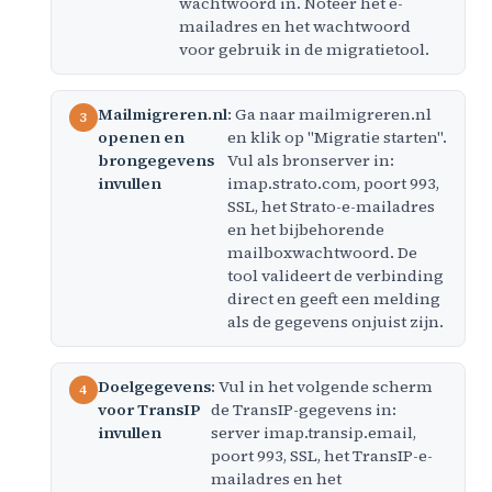
wachtwoord in. Noteer het e-
mailadres en het wachtwoord
voor gebruik in de migratietool.
Mailmigreren.nl
: Ga naar mailmigreren.nl
openen en
en klik op "Migratie starten".
brongegevens
Vul als bronserver in:
invullen
imap.strato.com, poort 993,
SSL, het Strato-e-mailadres
en het bijbehorende
mailboxwachtwoord. De
tool valideert de verbinding
direct en geeft een melding
als de gegevens onjuist zijn.
Doelgegevens
: Vul in het volgende scherm
voor TransIP
de TransIP-gegevens in:
invullen
server imap.transip.email,
poort 993, SSL, het TransIP-e-
mailadres en het