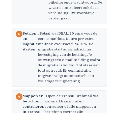
bijbehorende wachtwoord. De
wizard controleert ook deze
verbinding live voordat je
verder gaat.
Betalen
: Betaal via iDEAL: 10 euro voor de
en
eerste mailbox, 5 euro per extra
migratie
mailbox, exclusief 21% BTW. De
starten
migratie start automatisch na
bevestiging van de betaling. Je
ontvangt een e-mailmelding zodra
de migratie is voltooid of als er een
fout optreedt. Bij een mislukte
migratie volgt automatisch een
volledige terugbetaling.
Mappen en
: Open de TransIP-webmail via
berichten
webmail.transip.nl en
controleren
controleer of alle mappen en
in TransIP-
berichten correct zijn