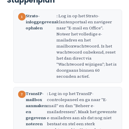
Stappenplan
Strato-
: Log in op het Strato-
inloggegevens
klantenportaal en navigeer
ophalen
naar "E-mail en Office".
Noteer het volledige e-
mailadres en het
mailboxwachtwoord. Is het
wachtwoord onbekend, reset
het dan direct via
"Wachtwoord wijzigen"; het is
doorgaans binnen 60
seconden actief.
TransIP-
: Log in op het TransIP-
mailbox
controlepaneel en ga naar "E-
aanmaken
mail" en dan "Beheer e-
en
mailadressen". Maak het gewenste
gegevens
e-mailadres aan als dat nog niet
noteren
bestaat en stel een sterk