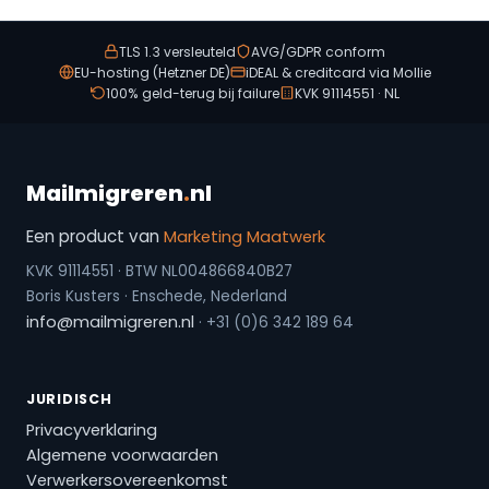
TLS 1.3 versleuteld
AVG/GDPR conform
EU-hosting (Hetzner DE)
iDEAL & creditcard via Mollie
100% geld-terug bij failure
KVK 91114551 · NL
Mailmigreren
.
nl
Een product van
Marketing Maatwerk
KVK 91114551 · BTW NL004866840B27
Boris Kusters · Enschede, Nederland
info@mailmigreren.nl
· +31 (0)6 342 189 64
JURIDISCH
Privacyverklaring
Algemene voorwaarden
Verwerkersovereenkomst