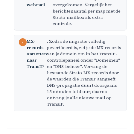
webmail
overgekomen. Vergelijk het
berichtenaantal per map met de
Strato-mailbox als extra
controle.
MX-
: Zodra de migratie volledig
records
geverifieerd is, zet je de MX-records
omzetten
van je domein om in het TransIP-
naar
controlepaneel onder "Domeinen"
TransIP
en "DNS-beheer". Vervang de
bestaande Strato-MX-records door
de waarden die TransIP aangeeft.
DNS-propagatie duurt doorgaans
15 minuten tot 4 uur; daarna
ontvang je alle nieuwe mail op
TransIP.