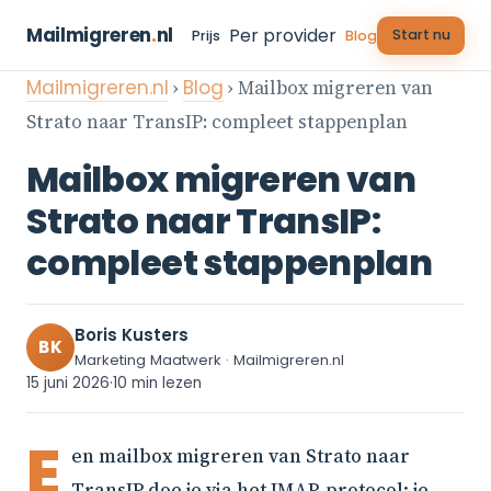
Mailmigreren
.
nl
Per provider
Start nu
Prijs
Blog
Mailmigreren.nl
›
Blog
› Mailbox migreren van
Strato naar TransIP: compleet stappenplan
Mailbox migreren van
Strato naar TransIP:
compleet stappenplan
Boris Kusters
BK
Marketing Maatwerk · Mailmigreren.nl
15 juni 2026
·
10 min lezen
E
en mailbox migreren van Strato naar
TransIP doe je via het IMAP-protocol: je