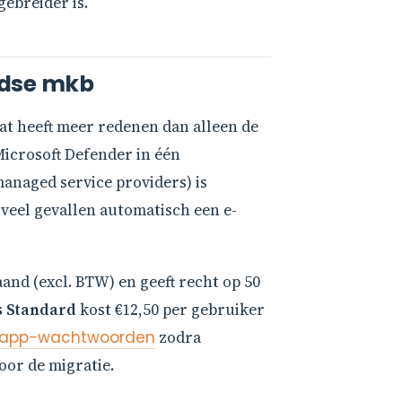
gebreider is.
ndse mkb
at heeft meer redenen dan alleen de
icrosoft Defender in één
anaged service providers) is
 veel gevallen automatisch een e-
and (excl. BTW) en geeft recht op 50
s Standard
kost €12,50 per gebruiker
ke app-wachtwoorden
zodra
oor de migratie.