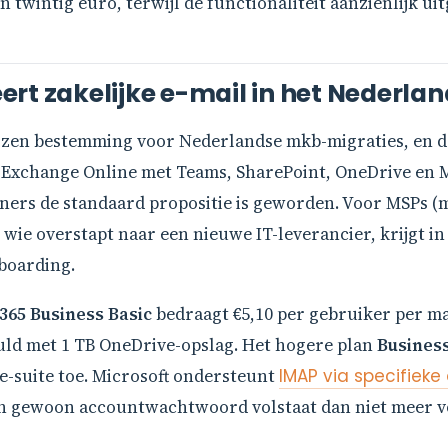
twintig euro, terwijl de functionaliteit aanzienlijk uit
rt zakelijke e-mail in het Nederla
kozen bestemming voor Nederlandse mkb-migraties, en d
Exchange Online met Teams, SharePoint, OneDrive en M
ers de standaard propositie is geworden. Voor MSPs (m
wie overstapt naar een nieuwe IT-leverancier, krijgt in
boarding.
365 Business Basic
bedraagt €5,10 per gebruiker per ma
ld met 1 TB OneDrive-opslag. Het hogere plan
Busines
ce-suite toe. Microsoft ondersteunt
IMAP via specifie
een gewoon accountwachtwoord volstaat dan niet meer v