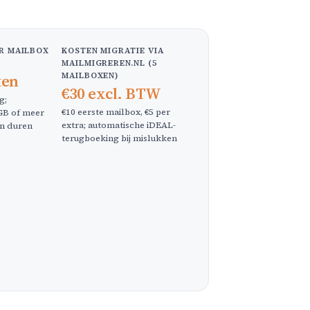
ER MAILBOX
KOSTEN MIGRATIE VIA
MAILMIGREREN.NL (5
MAILBOXEN)
ten
€30 excl. BTW
g;
€10 eerste mailbox, €5 per
GB of meer
extra; automatische iDEAL-
n duren
terugboeking bij mislukken