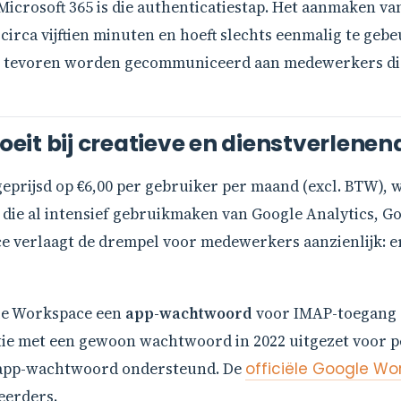
Microsoft 365 is die authenticatiestap. Het aanmaken v
irca vijftien minuten en hoeft slechts eenmalig te gebe
n tevoren worden gecommuniceerd aan medewerkers die 
it bij creatieve en dienstverlenen
prijsd op €6,00 per gebruiker per maand (excl. BTW), w
 die al intensief gebruikmaken van Google Analytics, G
 verlaagt de drempel voor medewerkers aanzienlijk: er 
ogle Workspace een
app-wachtwoord
voor IMAP-toegang al
tie met een gewoon wachtwoord in 2022 uitgezet voor p
 app-wachtwoord ondersteund. De
officiële Google W
eerders.