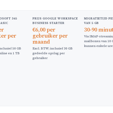
ROSOFT 365
PRIJS GOOGLE WORKSPACE
MIGRATIETIJD P
BASIC
BUSINESS STARTER
VAN 5 GB
er
€6,00 per
30-90 minu
ker per
gebruiker per
Via IMAP-streamin
maand
mailboxen van 10 
kunnen enkele ure
nclusief 50 GB
Excl. BTW; inclusief 30 GB
line en 1 TB
gedeelde opslag per
gebruiker