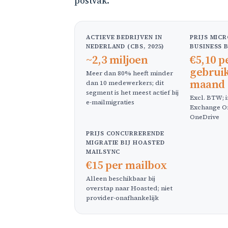
postvak.
ACTIEVE BEDRIJVEN IN
PRIJS MIC
NEDERLAND (CBS, 2025)
BUSINESS 
~2,3 miljoen
€5,10 p
gebrui
Meer dan 80% heeft minder
maand
dan 10 medewerkers; dit
segment is het meest actief bij
Excl. BTW; i
e-mailmigraties
Exchange On
OneDrive
PRIJS CONCURRERENDE
MIGRATIE BIJ HOASTED
MAILSYNC
€15 per mailbox
Alleen beschikbaar bij
overstap naar Hoasted; niet
provider-onafhankelijk