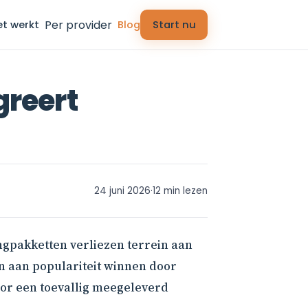
Per provider
et werkt
Blog
Start nu
greert
24 juni 2026
·
12 min lezen
ngpakketten verliezen terrein aan
n aan populariteit winnen door
oor een toevallig meegeleverd