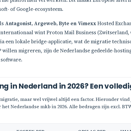
me platformen verwerkten. Dit maakt Europese alternati
oft- of Google-ecosysteem.
ls
Antagonist, Argeweb, Byte en Vimexx
Hosted Exchan
Internationaal wint Proton Mail Business (Zwitserland,
via een lokale bridge-applicatie, wat de migratie techni
 willen migreren, zijn de Nederlandse gedeelde-hosting
 software.
g in Nederland in 2026? Een volledi
migratie, maar wel vrijwel altijd een factor. Hieronder vin
 het Nederlandse mkb in 2026. Alle bedragen zijn excl. BT