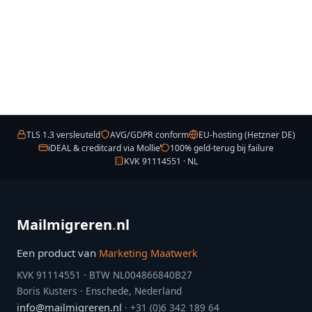
TLS 1.3 versleuteld
AVG/GDPR conform
EU-hosting (Hetzner DE)
iDEAL & creditcard via Mollie
100% geld-terug bij failure
KVK 91114551 · NL
Mailmigreren
.
nl
Een product van
Marketing Maatwerk
KVK 91114551 · BTW NL004866840B27
Boris Kusters · Enschede, Nederland
info@mailmigreren.nl
· +31 (0)6 342 189 64