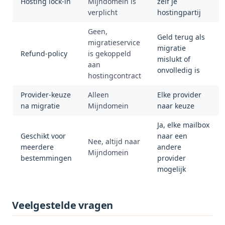
Hosting lock-in
Mijndomein is
zelf je
verplicht
hostingpartij
Geen,
Geld terug als
migratieservice
migratie
Refund-policy
is gekoppeld
mislukt of
aan
onvolledig is
hostingcontract
Provider-keuze
Alleen
Elke provider
na migratie
Mijndomein
naar keuze
Ja, elke mailbox
Geschikt voor
naar een
Nee, altijd naar
meerdere
andere
Mijndomein
bestemmingen
provider
mogelijk
Veelgestelde vragen