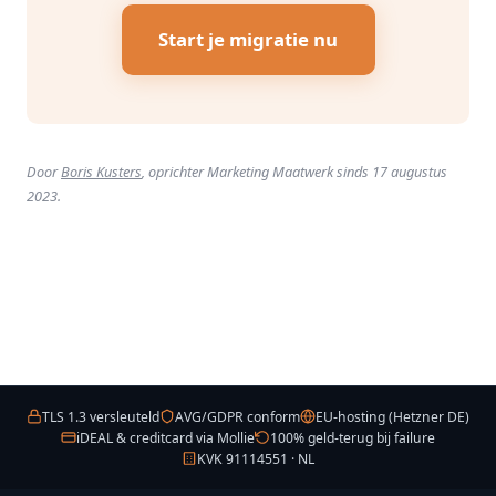
Start je migratie nu
Door
Boris Kusters
, oprichter Marketing Maatwerk sinds 17 augustus
2023.
TLS 1.3 versleuteld
AVG/GDPR conform
EU-hosting (Hetzner DE)
iDEAL & creditcard via Mollie
100% geld-terug bij failure
KVK 91114551 · NL