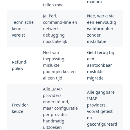
mailbox
tellen mee
Ja, Perl,
Nee, werkt via
Technische
command-line en
een eenvoudig
kennis
netwerk-
webformulier
vereist
debugging
zonder
noodzakelijk
installatie
Niet van
Geld terug bij
toepassing,
een
Refund-
mislukte
aantoonbaar
policy
pogingen kosten
mislukte
alleen tijd
migratie
Alle IMAP-
Alle gangbare
providers
IMAP-
ondersteund,
Provider-
providers,
maar configuratie
keuze
vooraf getest
per provider
en
handmatig
geconfigureerd
uitzoeken