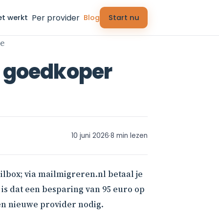
Per provider
et werkt
Blog
Start nu
ce
% goedkoper
10 juni 2026
·
8 min lezen
lbox; via mailmigreren.nl betaal je
 is dat een besparing van 95 euro op
en nieuwe provider nodig.