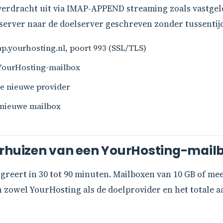
overdracht uit via IMAP-APPEND streaming zoals vastgel
erver naar de doelserver geschreven zonder tussentijds
.yourhosting.nl, poort 993 (SSL/TLS)
 YourHosting-mailbox
de nieuwe provider
 nieuwe mailbox
erhuizen van een YourHosting-mail
greert in 30 tot 90 minuten. Mailboxen van 10 GB of me
 zowel YourHosting als de doelprovider en het totale aa