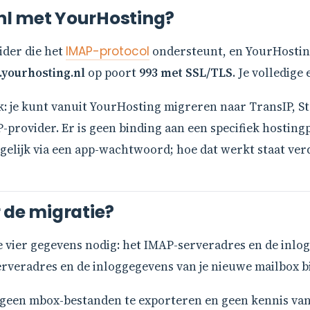
nl met YourHosting?
ider die het
IMAP-protocol
ondersteunt, en YourHosting
.yourhosting.nl
op poort
993 met SSL/TLS
. Je volledige
k: je kunt vanuit YourHosting migreren naar TransIP, St
-provider. Er is geen binding aan een specifiek hostin
gelijk via een app-wachtwoord; hoe dat werkt staat verde
 de migratie?
 vier gegevens nodig: het IMAP-serveradres en de inlo
veradres en de inloggegevens van je nieuwe mailbox bij 
n, geen mbox-bestanden te exporteren en geen kennis va