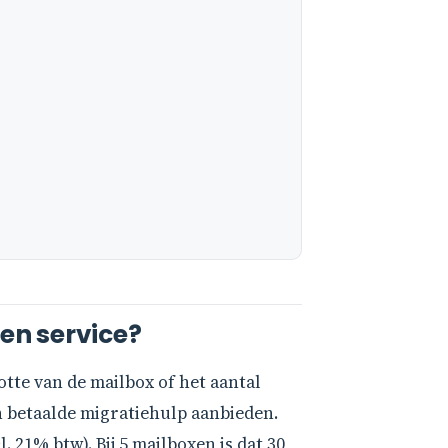
en service?
tte van de mailbox of het aantal
n betaalde migratiehulp aanbieden.
. 21% btw). Bij 5 mailboxen is dat 30