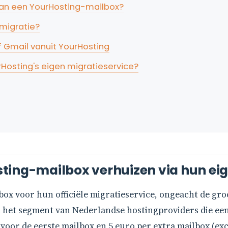
van een YourHosting-mailbox?
 migratie?
f Gmail vanuit YourHosting
rHosting's eigen migratieservice?
ting-mailbox verhuizen via hun eig
ox voor hun officiële migratieservice, ongeacht de groo
 in het segment van Nederlandse hostingproviders die ee
voor de eerste mailbox en 5 euro per extra mailbox (excl