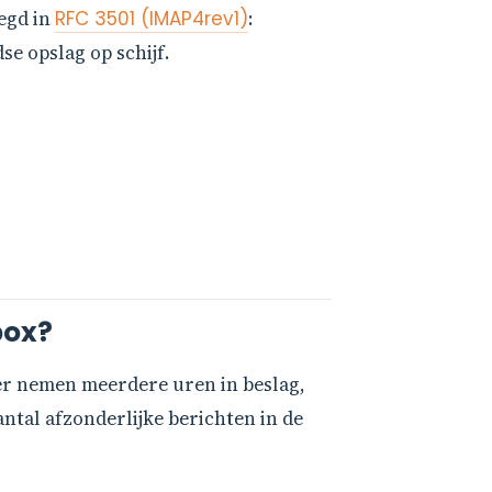
egd in
RFC 3501 (IMAP4rev1)
:
e opslag op schijf.
box?
er nemen meerdere uren in beslag,
ntal afzonderlijke berichten in de