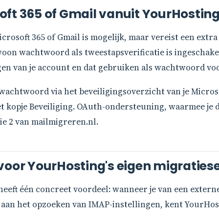
oft 365 of Gmail vanuit YourHostin
rosoft 365 of Gmail is mogelijk, maar vereist een extra
on wachtwoord als tweestapsverificatie is ingeschake
gen van je account en dat gebruiken als wachtwoord voo
wachtwoord via het beveiligingsoverzicht van je Microsof
t kopje Beveiliging. OAuth-ondersteuning, waarmee je d
e 2 van mailmigreren.nl.
voor YourHosting's eigen migraties
heeft één concreet voordeel: wanneer je van een exter
en aan het opzoeken van IMAP-instellingen, kent YourHo