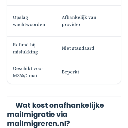
All
Opslag
Afhankelijk van
we
wachtwoorden
provider
op 
Refund bij
Niet standaard
Au
mislukking
Geschikt voor
Ja
Beperkt
M365/Gmail
of 
Wat kost onafhankelijke
mailmigratie via
mailmigreren.nl?