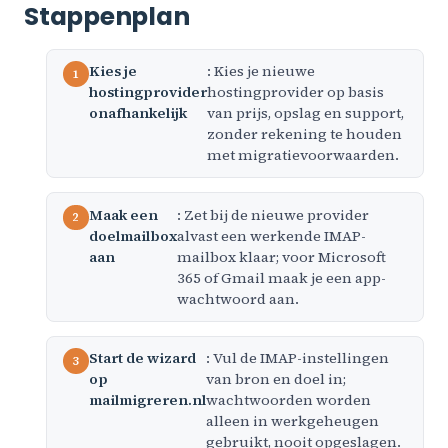
Stappenplan
Kies je
: Kies je nieuwe
hostingprovider
hostingprovider op basis
onafhankelijk
van prijs, opslag en support,
zonder rekening te houden
met migratievoorwaarden.
Maak een
: Zet bij de nieuwe provider
doelmailbox
alvast een werkende IMAP-
aan
mailbox klaar; voor Microsoft
365 of Gmail maak je een app-
wachtwoord aan.
Start de wizard
: Vul de IMAP-instellingen
op
van bron en doel in;
mailmigreren.nl
wachtwoorden worden
alleen in werkgeheugen
gebruikt, nooit opgeslagen.