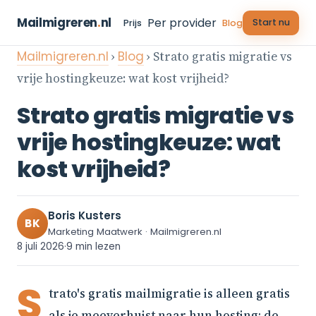
Mailmigreren
.
nl
Per provider
Start nu
Prijs
Blog
Mailmigreren.nl
›
Blog
› Strato gratis migratie vs
vrije hostingkeuze: wat kost vrijheid?
Strato gratis migratie vs
vrije hostingkeuze: wat
kost vrijheid?
Boris Kusters
BK
Marketing Maatwerk · Mailmigreren.nl
8 juli 2026
·
9 min lezen
S
trato's gratis mailmigratie is alleen gratis
als je meeverhuist naar hun hosting; de