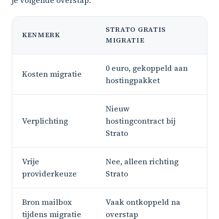
je volgende overstap.
STRATO GRATIS
KENMERK
MA
MIGRATIE
0 euro, gekoppeld aan
10 
Kosten migratie
hostingpakket
5 e
Nieuw
Ge
Verplichting
hostingcontract bij
hos
Strato
Vrije
Nee, alleen richting
Ja,
providerkeuze
Strato
Bron mailbox
Vaak ontkoppeld na
Bli
tijdens migratie
overstap
ko