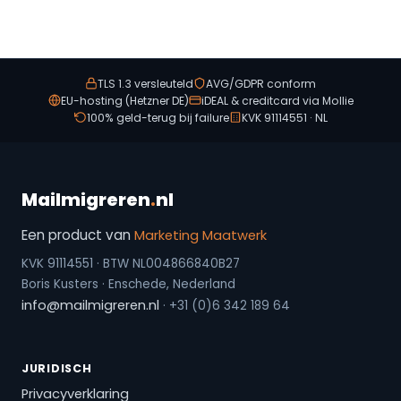
TLS 1.3 versleuteld
AVG/GDPR conform
EU-hosting (Hetzner DE)
iDEAL & creditcard via Mollie
100% geld-terug bij failure
KVK 91114551 · NL
Mailmigreren
.
nl
Een product van
Marketing Maatwerk
KVK 91114551 · BTW NL004866840B27
Boris Kusters · Enschede, Nederland
info@mailmigreren.nl
· +31 (0)6 342 189 64
JURIDISCH
Privacyverklaring