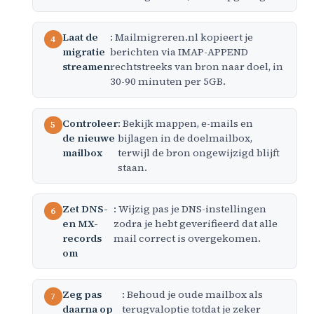
Laat de
: Mailmigreren.nl kopieert je
migratie
berichten via IMAP-APPEND
streamen
rechtstreeks van bron naar doel, in
30-90 minuten per 5GB.
Controleer
: Bekijk mappen, e-mails en
de nieuwe
bijlagen in de doelmailbox,
mailbox
terwijl de bron ongewijzigd blijft
staan.
Zet DNS-
: Wijzig pas je DNS-instellingen
en MX-
zodra je hebt geverifieerd dat alle
records
mail correct is overgekomen.
om
Zeg pas
: Behoud je oude mailbox als
daarna op
terugvaloptie totdat je zeker