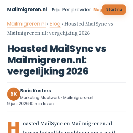
Mailmigreren
.
nl
Per provider
Start nu
Prijs
Blog
Mailmigreren.nl
›
Blog
› Hoasted MailSync vs
Mailmigreren.nl: vergelijking 2026
Hoasted MailSync vs
Mailmigreren.nl:
vergelijking 2026
Boris Kusters
BK
Marketing Maatwerk · Mailmigreren.nl
9 juni 2026
·
10 min lezen
H
oasted MailSync en Mailmigreren.nl
lossen hetzelfde probleem op: e-mail