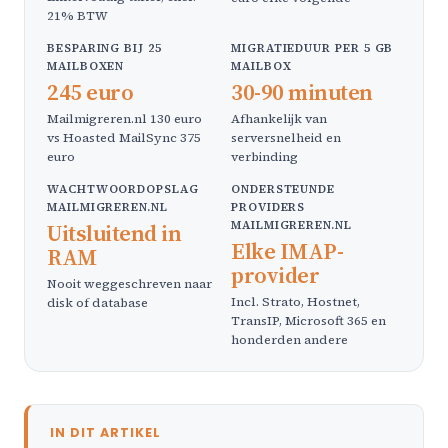
21% BTW
BESPARING BIJ 25
MIGRATIEDUUR PER 5 GB
MAILBOXEN
MAILBOX
245 euro
30-90 minuten
Mailmigreren.nl 130 euro
Afhankelijk van
vs Hoasted MailSync 375
serversnelheid en
euro
verbinding
WACHTWOORDOPSLAG
ONDERSTEUNDE
MAILMIGREREN.NL
PROVIDERS
MAILMIGREREN.NL
Uitsluitend in
Elke IMAP-
RAM
provider
Nooit weggeschreven naar
Incl. Strato, Hostnet,
disk of database
TransIP, Microsoft 365 en
honderden andere
IN DIT ARTIKEL