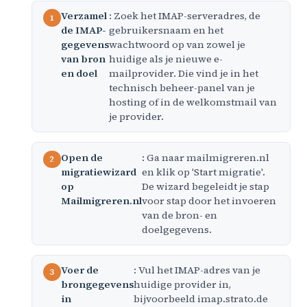
Verzamel
: Zoek het IMAP-serveradres, de
de IMAP-
gebruikersnaam en het
gegevens
wachtwoord op van zowel je
van bron
huidige als je nieuwe e-
en doel
mailprovider. Die vind je in het
technisch beheer-panel van je
hosting of in de welkomstmail van
je provider.
Open de
: Ga naar mailmigreren.nl
migratiewizard
en klik op 'Start migratie'.
op
De wizard begeleidt je stap
Mailmigreren.nl
voor stap door het invoeren
van de bron- en
doelgegevens.
Voer de
: Vul het IMAP-adres van je
brongegevens
huidige provider in,
in
bijvoorbeeld imap.strato.de