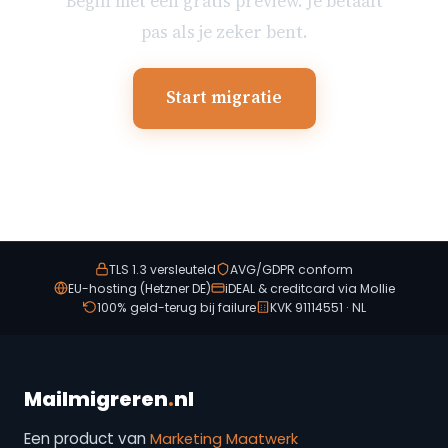
Begin met een gratis preview. Je betaalt
pas als je zeker bent.
Start migratie
TLS 1.3 versleuteld
AVG/GDPR conform
EU-hosting (Hetzner DE)
iDEAL & creditcard via Mollie
100% geld-terug bij failure
KVK 91114551 · NL
Mailmigreren
.
nl
Een product van
Marketing Maatwerk