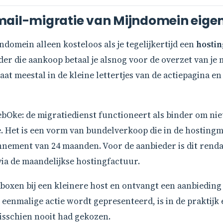
ail-migratie van Mijndomein eigenli
jndomein alleen kosteloos als je tegelijkertijd een
hosti
der die aankoop betaal je alsnog voor de overzet van je m
at meestal in de kleine lettertjes van de actiepagina e
 WebOke: de migratiedienst functioneert als binder om n
e. Het is een vorm van bundelverkoop die in de hosting
onnement van 24 maanden. Voor de aanbieder is dit renda
a de maandelijkse hostingfactuur.
lboxen bij een kleinere host en ontvangt een aanbieding
 eenmalige actie wordt gepresenteerd, is in de praktij
isschien nooit had gekozen.