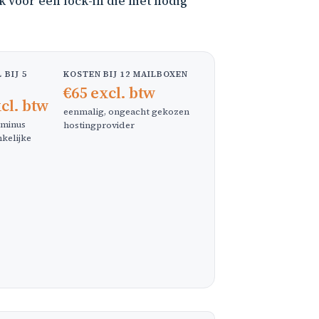
k voor een lock-in die niet nodig
BIJ 5
KOSTEN BIJ 12 MAILBOXEN
€65 excl. btw
xcl. btw
eenmalig, ongeacht gekozen
 minus
hostingprovider
kelijke