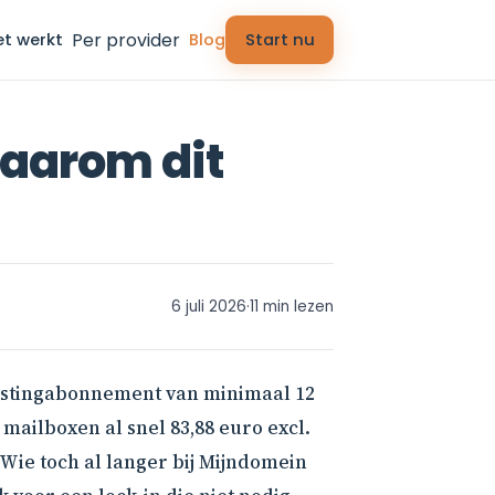
Per provider
et werkt
Blog
Start nu
waarom dit
6 juli 2026
·
11 min lezen
 hostingabonnement van minimaal 12
mailboxen al snel 83,88 euro excl.
 Wie toch al langer bij Mijndomein