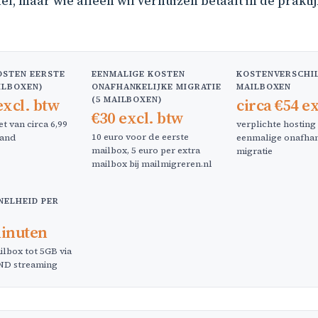
el, maar wie alleen wil verhuizen betaalt in de praktij
STEN EERSTE
EENMALIGE KOSTEN
KOSTENVERSCHIL 
AILBOXEN)
ONAFHANKELIJKE MIGRATIE
MAILBOXEN
(5 MAILBOXEN)
excl. btw
circa €54 e
€30 excl. btw
et van circa 6,99
verplichte hosting
10 euro voor de eerste
aand
eenmalige onafhan
mailbox, 5 euro per extra
migratie
mailbox bij mailmigreren.nl
NELHEID PER
minuten
ilbox tot 5GB via
D streaming