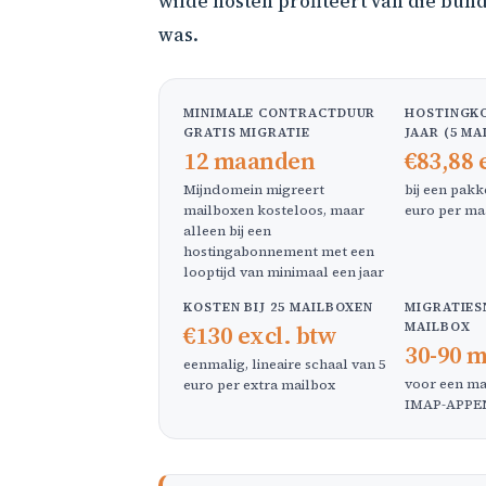
wilde hosten profiteert van die bund
was.
MINIMALE CONTRACTDUUR
HOSTINGKO
GRATIS MIGRATIE
JAAR (5 M
12 maanden
€83,88 
Mijndomein migreert
bij een pakk
mailboxen kosteloos, maar
euro per m
alleen bij een
hostingabonnement met een
looptijd van minimaal een jaar
KOSTEN BIJ 25 MAILBOXEN
MIGRATIES
MAILBOX
€130 excl. btw
30-90 
eenmalig, lineaire schaal van 5
voor een ma
euro per extra mailbox
IMAP-APPEN