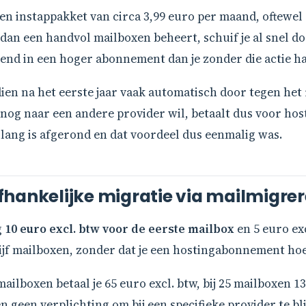
en instappakket van circa 3,99 euro per maand, oftewel 
an een handvol mailboxen beheert, schuif je al snel d
rrekend in een hoger abonnement dan je zonder die actie 
n na het eerste jaar vaak automatisch door tegen het reg
snog naar een andere provider wil, betaalt dus voor hos
llang is afgerond en dat voordeel dus eenmalig was.
hankelijke migratie via mailmigrer
g
10 euro excl. btw voor de eerste mailbox
en 5 euro ex
 vijf mailboxen, zonder dat je een hostingabonnement hoe
2 mailboxen betaal je 65 euro excl. btw, bij 25 mailboxen 
geen verplichting om bij een specifieke provider te bli