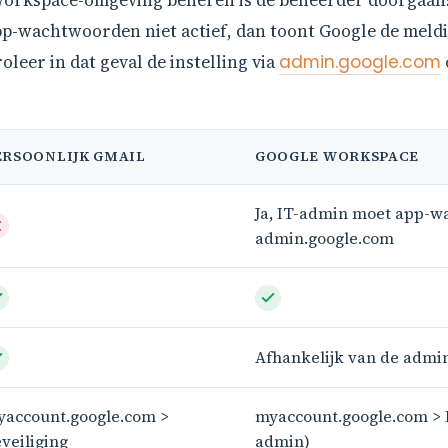
 Workspace-omgeving beheren is de beheerder doorgaans
app-wachtwoorden niet actief, dan toont Google de mel
leer in dat geval de instelling via
admin.google.com
ERSOONLIJK GMAIL
GOOGLE WORKSPACE
Ja, IT-admin moet app-w
admin.google.com
Afhankelijk van de admin
account.google.com >
myaccount.google.com > B
veiliging
admin)