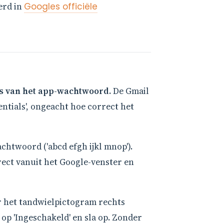
erd in
Googles officiële
ts van het app-wachtwoord.
De Gmail
ntials', ongeacht hoe correct het
chtwoord ('abcd efgh ijkl mnop').
rect vanuit het Google-venster en
ar het tandwielpictogram rechts
 op 'Ingeschakeld' en sla op. Zonder