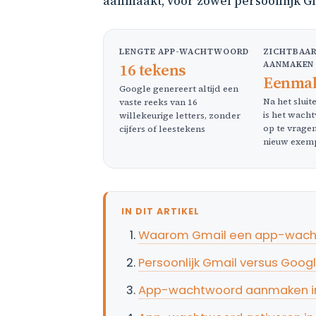
aanmaakt, voor zowel persoonlijk G
LENGTE APP-WACHTWOORD
ZICHTBAAR
AANMAKEN
16 tekens
Eenmal
Google genereert altijd een
Na het sluit
vaste reeks van 16
is het wach
willekeurige letters, zonder
op te vrage
cijfers of leestekens
nieuw exem
IN DIT ARTIKEL
Waarom Gmail een app-wachtw
Persoonlijk Gmail versus Goog
App-wachtwoord aanmaken in 