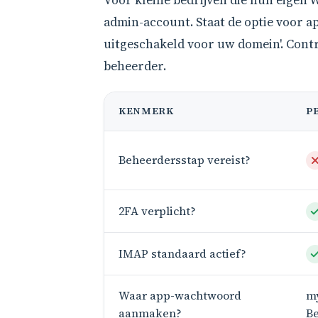
Voor kleine bedrijven die hun eigen
admin-account. Staat de optie voor 
uitgeschakeld voor uw domein'. Contro
beheerder.
KENMERK
P
Beheerdersstap vereist?
2FA verplicht?
IMAP standaard actief?
Waar app-wachtwoord
my
aanmaken?
Be