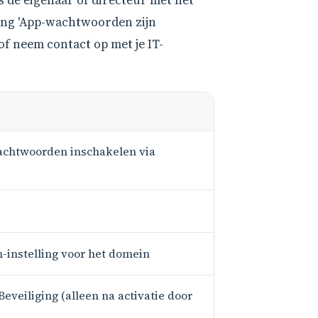
 de eigenaar of directeur met het
ding 'App-wachtwoorden zijn
of neem contact op met je IT-
achtwoorden inschakelen via
-instelling voor het domein
eveiliging (alleen na activatie door