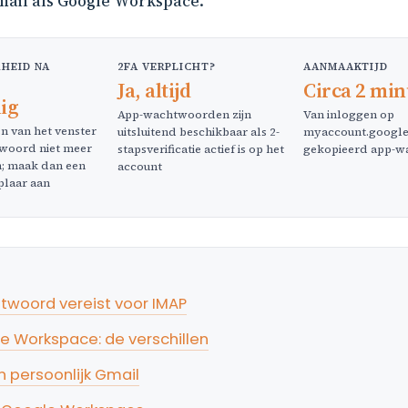
mail als Google Workspace.
HEID NA
2FA VERPLICHT?
AANMAAKTIJD
Ja, altijd
Circa 2 mi
ig
App-wachtwoorden zijn
Van inloggen op
en van het venster
uitsluitend beschikbaar als 2-
myaccount.google
twoord niet meer
stapsverificatie actief is op het
gekopieerd app-
n; maak dan een
account
plaar aan
oord vereist voor IMAP
le Workspace: de verschillen
persoonlijk Gmail