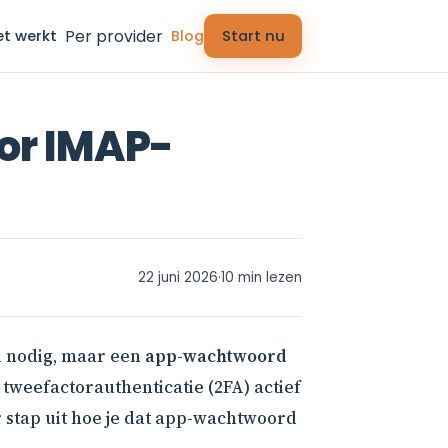
Per provider
et werkt
Blog
Start nu
or IMAP-
22 juni 2026
·
10 min lezen
d nodig, maar een
app-wachtwoord
weefactorauthenticatie (2FA) actief
or stap uit hoe je dat app-wachtwoord