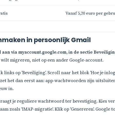
atis
Vanaf 5,20 euro per gebr
aken in persoonlijk Gmail
an via myaccount.google.com, in de sectie Beveiligin
 wilt migreren, niet op een ander Google-account.
k links op 'Beveiliging'. Scroll naar het blok 'Hoe je inlog
 zet het dan eerst aan: app-wachtwoorden zijn uitsluiten
euw in.
vraagt je reguliere wachtwoord ter bevestiging. Kies ve
aam zoals 'IMAP-migratie'. Klik op 'Genereren'. Google