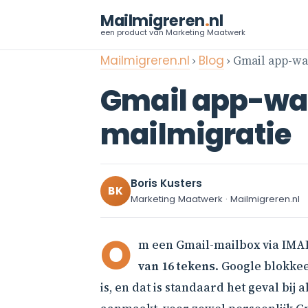
Mailmigreren
.
nl
een product van Marketing Maatwerk
Mailmigreren.nl
›
Blog
› Gmail app-wa
Gmail app-wac
mailmigratie
Boris Kusters
BK
Marketing Maatwerk · Mailmigreren.nl
O
m een Gmail-mailbox via IMA
van 16 tekens
. Google blokke
is, en dat is standaard het geval bij